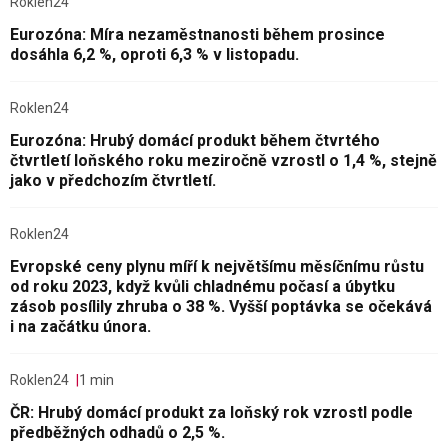
Roklen24
Eurozóna: Míra nezaměstnanosti během prosince
dosáhla 6,2 %, oproti 6,3 % v listopadu.
Roklen24
Eurozóna: Hrubý domácí produkt během čtvrtého
čtvrtletí loňského roku meziročně vzrostl o 1,4 %, stejně
jako v předchozím čtvrtletí.
Roklen24
Evropské ceny plynu míří k největšímu měsíčnímu růstu
od roku 2023, když kvůli chladnému počasí a úbytku
zásob posílily zhruba o 38 %. Vyšší poptávka se očekává
i na začátku února.
Roklen24
1 min
ČR: Hrubý domácí produkt za loňský rok vzrostl podle
předběžných odhadů o 2,5 %.