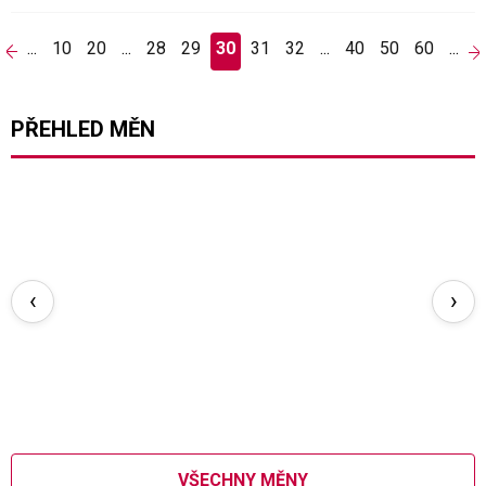
...
10
20
...
28
29
30
31
32
...
40
50
60
...
PŘEHLED MĚN
‹
›
VŠECHNY MĚNY