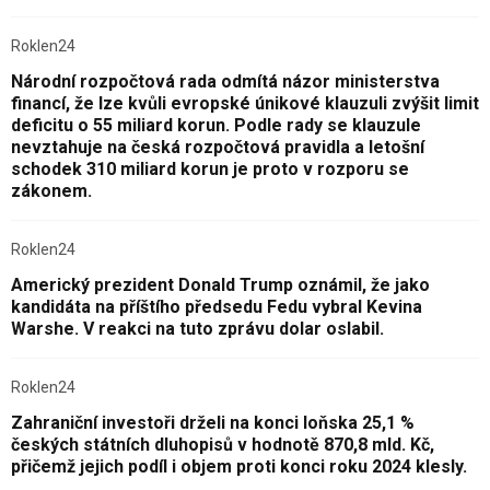
Roklen24
Národní rozpočtová rada odmítá názor ministerstva
financí, že lze kvůli evropské únikové klauzuli zvýšit limit
deficitu o 55 miliard korun. Podle rady se klauzule
nevztahuje na česká rozpočtová pravidla a letošní
schodek 310 miliard korun je proto v rozporu se
zákonem.
Roklen24
Americký prezident Donald Trump oznámil, že jako
kandidáta na příštího předsedu Fedu vybral Kevina
Warshe. V reakci na tuto zprávu dolar oslabil.
Roklen24
Zahraniční investoři drželi na konci loňska 25,1 %
českých státních dluhopisů v hodnotě 870,8 mld. Kč,
přičemž jejich podíl i objem proti konci roku 2024 klesly.