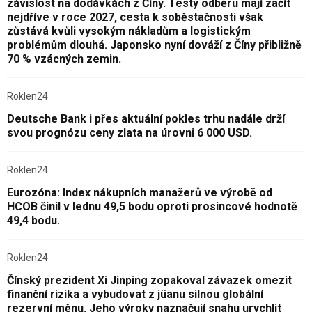
závislost na dodávkách z Číny. Testy odběru mají začít
nejdříve v roce 2027, cesta k soběstačnosti však
zůstává kvůli vysokým nákladům a logistickým
problémům dlouhá. Japonsko nyní dováží z Číny přibližně
70 % vzácných zemin.
Roklen24
Deutsche Bank i přes aktuální pokles trhu nadále drží
svou prognózu ceny zlata na úrovni 6 000 USD.
Roklen24
Eurozóna: Index nákupních manažerů ve výrobě od
HCOB činil v lednu 49,5 bodu oproti prosincové hodnotě
49,4 bodu.
Roklen24
Čínský prezident Xi Jinping zopakoval závazek omezit
finanční rizika a vybudovat z jüanu silnou globální
rezervní měnu. Jeho výroky naznačují snahu urychlit