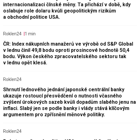
internacionalizaci čínské měny. Ta přichází v době, kdy
oslabuje role dolaru kvůli geopolitickým rizikům
a obchodní politice USA.
Roklen24
1 min
ČR: Index nákupních manažerů ve výrobě od S&P Global
v lednu činil 49,8 bodu oproti prosincové hodnotě 50,4
bodu. Výkon českého zpracovatelského sektoru tak
v lednu opět klesá.
Roklen24
Shrnutí lednového jednání japonské centrální banky
ukazuje rostoucí přesvědčení o nutnosti včasného
zvýšení úrokových sazeb kvůli dopadům slabého jenu na
inflaci. Slabý jen se podle banky i vlády stává klíčovým
argumentem pro zpřísnění měnové politiky.
Roklen24