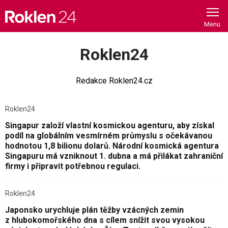
Skip
to
content
Roklen24
Redakce Roklen24.cz
Roklen24
Singapur založí vlastní kosmickou agenturu, aby získal
podíl na globálním vesmírném průmyslu s očekávanou
hodnotou 1,8 bilionu dolarů. Národní kosmická agentura
Singapuru má vzniknout 1. dubna a má přilákat zahraniční
firmy i připravit potřebnou regulaci.
Roklen24
Japonsko urychluje plán těžby vzácných zemin
z hlubokomořského dna s cílem snížit svou vysokou