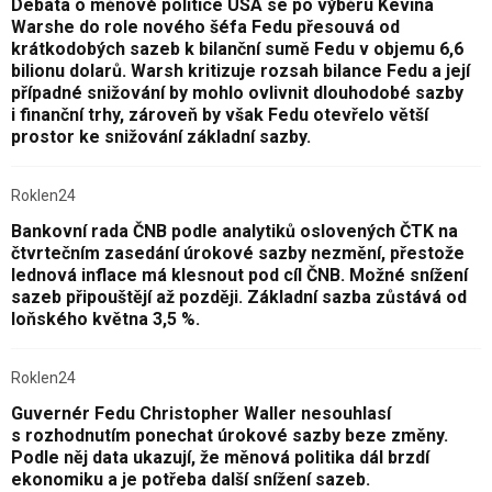
Debata o měnové politice USA se po výběru Kevina
Warshe do role nového šéfa Fedu přesouvá od
krátkodobých sazeb k bilanční sumě Fedu v objemu 6,6
bilionu dolarů. Warsh kritizuje rozsah bilance Fedu a její
případné snižování by mohlo ovlivnit dlouhodobé sazby
i finanční trhy, zároveň by však Fedu otevřelo větší
prostor ke snižování základní sazby.
Roklen24
Bankovní rada ČNB podle analytiků oslovených ČTK na
čtvrtečním zasedání úrokové sazby nezmění, přestože
lednová inflace má klesnout pod cíl ČNB. Možné snížení
sazeb připouštějí až později. Základní sazba zůstává od
loňského května 3,5 %.
Roklen24
Guvernér Fedu Christopher Waller nesouhlasí
s rozhodnutím ponechat úrokové sazby beze změny.
Podle něj data ukazují, že měnová politika dál brzdí
ekonomiku a je potřeba další snížení sazeb.