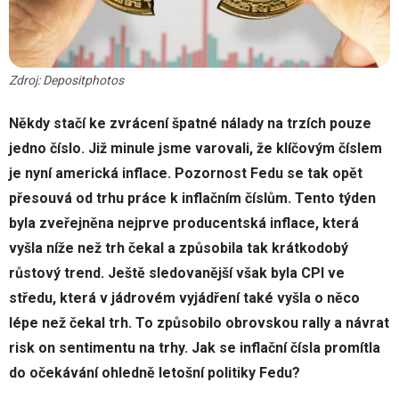
Zdroj: Depositphotos
Někdy stačí ke zvrácení špatné nálady na trzích pouze
jedno číslo. Již minule jsme varovali, že klíčovým číslem
je nyní americká inflace. Pozornost Fedu se tak opět
přesouvá od trhu práce k inflačním číslům. Tento týden
byla zveřejněna nejprve producentská inflace, která
vyšla níže než trh čekal a způsobila tak krátkodobý
růstový trend. Ještě sledovanější však byla CPI ve
středu, která v jádrovém vyjádření také vyšla o něco
lépe než čekal trh. To způsobilo obrovskou rally a návrat
risk on sentimentu na trhy. Jak se inflační čísla promítla
do očekávání ohledně letošní politiky Fedu?