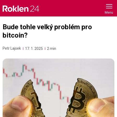
Skip
to
content
Bude tohle velký problém pro
bitcoin?
Petr Lajsek
17. 1. 2025
2 min