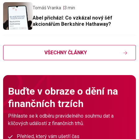
Tomáš Vranka
3 min
Abel přichází: Co vzkázal nový šéf
akcionářům Berkshire Hathaway?
VŠECHNY ČLÁNKY
Buďte v obraze o dění na
finančních trzích
Přihlaste se k odběru pravidelného souhrnu dat a
klíčových událostí z finančních trhů.
Přehled, který vám ušetří čas