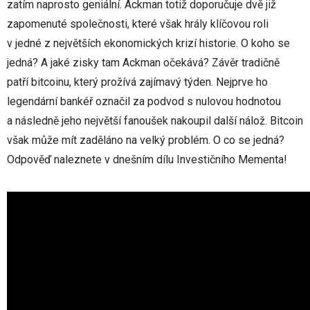
zatím naprosto geniální. Ackman totiž doporučuje dvě již
zapomenuté společnosti, které však hrály klíčovou roli
v jedné z největších ekonomických krizí historie. O koho se
jedná? A jaké zisky tam Ackman očekává? Závěr tradičně
patří bitcoinu, který prožívá zajímavý týden. Nejprve ho
legendární bankéř označil za podvod s nulovou hodnotou
a následně jeho největší fanoušek nakoupil další nálož. Bitcoin
však může mít zaděláno na velký problém. O co se jedná?
Odpověď naleznete v dnešním dílu Investičního Mementa!