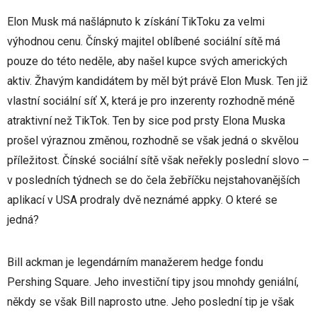
Elon Musk má našlápnuto k získání TikToku za velmi
výhodnou cenu. Čínský majitel oblíbené sociální sítě má
pouze do této neděle, aby našel kupce svých amerických
aktiv. Žhavým kandidátem by měl být právě Elon Musk. Ten již
vlastní sociální síť X, která je pro inzerenty rozhodně méně
atraktivní než TikTok. Ten by sice pod prsty Elona Muska
prošel výraznou změnou, rozhodně se však jedná o skvělou
příležitost. Čínské sociální sítě však neřekly poslední slovo –
v posledních týdnech se do čela žebříčku nejstahovanějších
aplikací v USA prodraly dvě neznámé appky. O které se
jedná?
Bill ackman je legendárním manažerem hedge fondu
Pershing Square. Jeho investiční tipy jsou mnohdy geniální,
někdy se však Bill naprosto utne. Jeho poslední tip je však