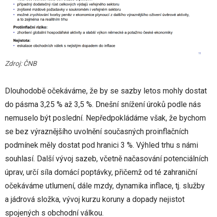
Zdroj: ČNB
Dlouhodobě očekáváme, že by se sazby letos mohly dostat
do pásma 3,25 % až 3,5 %. Dnešní snížení úroků podle nás
nemuselo být poslední. Nepředpokládáme však, že bychom
se bez výraznějšího uvolnění současných proinflačních
podmínek měly dostat pod hranici 3 %. Výhled trhu s námi
souhlasí. Další vývoj sazeb, včetně načasování potenciálních
úprav, určí síla domácí poptávky, přičemž od té zahraniční
očekáváme utlumení, dále mzdy, dynamika inflace, tj. služby
a jádrová složka, vývoj kurzu koruny a dopady nejistot
spojených s obchodní válkou.