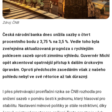
Zdroj: ČNB
Česká národní banka dnes snížila sazby o čtvrt
procentního bodu z 3,75 % na 3,5 %. Vedle toho byla
zveřejněna aktualizovaná prognóza s rychlejším
poklesem sazeb oproti zimnímu výhledu. Guvernér Michl
opět akcentoval opatrnější přístup k dalším úrokovým
úpravám. Oproti předchozím zasedáním však z našeho
pohledu nebyl ve své rétorice až tak důrazný.
I přes přetrvávající proinflační rizika se ČNB rozhodla pro
snížení sazeb v poměru šesti k jednomu, který hlasoval pro
stabilitu. Nastavení měnové politiky je stále restriktivní, díky