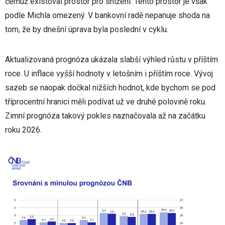
čemuž existoval prostor pro snížení. Tento prostor je však
podle Michla omezený. V bankovní radě nepanuje shoda na
tom, že by dnešní úprava byla poslední v cyklu.
Aktualizovaná prognóza ukázala slabší výhled růstu v příštím
roce. U inflace vyšší hodnoty v letošním i příštím roce. Vývoj
sazeb se naopak dočkal nižších hodnot, kde bychom se pod
tříprocentní hranici měli podívat už ve druhé polovině roku.
Zimní prognóza takový pokles naznačovala až na začátku
roku 2026.