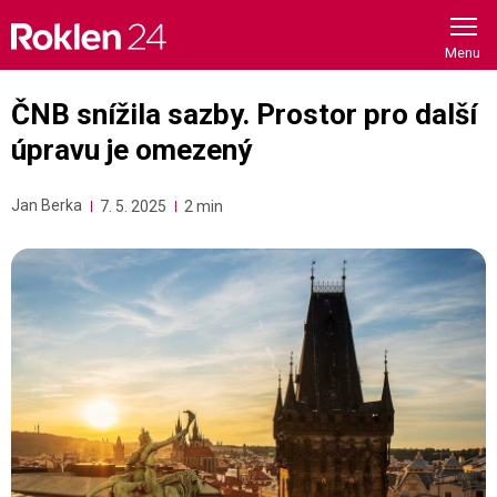
Skip
to
content
ČNB snížila sazby. Prostor pro další
úpravu je omezený
Jan Berka
7. 5. 2025
2 min