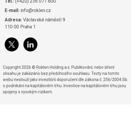
Tel.:
(+420) 236 071 600
E-mail:
info@roklen.cz
Adresa:
Václavské náměstí 9
110 00 Praha 1
Copyright 2026 © Roklen Holding a.s. Publikování, nebo šíření
obsahu je zakázáno bez předchozího souhlasu. Texty na tomto
webu neslouží jako investiční doporučení dle zákona č. 256/2004 Sb.
o podnikání na kapitálovém trhu. Investice na kapitálovém trhu jsou
spojeny s vysokým rizikem.