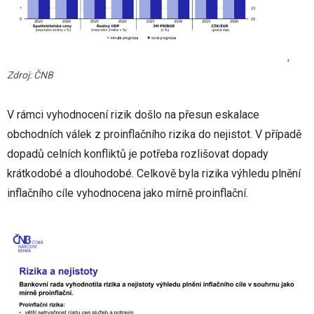
Zdroj: ČNB
V rámci vyhodnocení rizik došlo na přesun eskalace
obchodních válek z proinflačního rizika do nejistot. V případě
dopadů celních konfliktů je potřeba rozlišovat dopady
krátkodobé a dlouhodobé. Celkově byla rizika výhledu plnění
inflačního cíle vyhodnocena jako mírně proinflační.