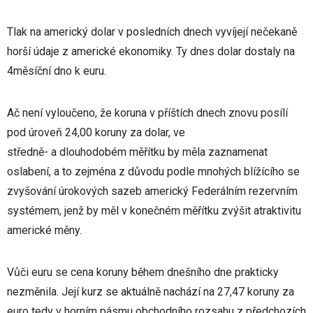
Tlak na americký dolar v posledních dnech vyvíjejí nečekaně
horší údaje z americké ekonomiky. Ty dnes dolar dostaly na
4měsíční dno k euru.
Ač není vyloučeno, že koruna v příštích dnech znovu posílí
pod úroveň 24,00 koruny za dolar, ve
středně- a dlouhodobém měřítku by měla zaznamenat
oslabení, a to zejména z důvodu podle mnohých blížícího se
zvyšování úrokových sazeb americký Federálním rezervním
systémem, jenž by měl v konečném měřítku zvýšit atraktivitu
americké měny.
Vůči euru se cena koruny během dnešního dne prakticky
nezměnila. Její kurz se aktuálně nachází na 27,47 koruny za
euro tedy v horním pásmu obchodního rozsahu z předchozích