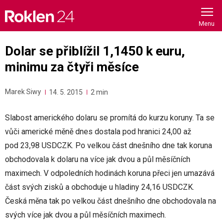
Skip
to
content
Dolar se přiblížil 1,1450 k euru,
minimu za čtyři měsíce
Marek Siwy
14. 5. 2015
2 min
Slabost amerického dolaru se promítá do kurzu koruny. Ta se
vůči americké měně dnes dostala pod hranici 24,00 až
pod 23,98 USDCZK. Po velkou část dnešního dne tak koruna
obchodovala k dolaru na více jak dvou a půl měsíčních
maximech. V odpoledních hodinách koruna přeci jen umazává
část svých zisků a obchoduje u hladiny 24,16 USDCZK.
Česká měna tak po velkou část dnešního dne obchodovala na
svých více jak dvou a půl měsíčních maximech.