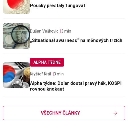
Poučky přestaly fungovat
Dušan Vaškovic
3 min
„Situational awarness“ na měnových trzích
ALPHA TÝDNE
Kryštof Král
3 min
Alpha týdne: Dolar dostal pravý hák, KOSPI
rovnou knokaut
VŠECHNY ČLÁNKY