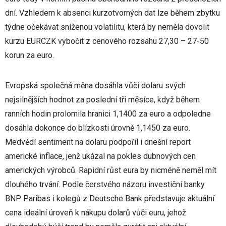
dní. Vzhledem k absenci kurzotvorných dat lze během zbytku
týdne očekávat sníženou volatilitu, která by neměla dovolit
kurzu EURCZK vybočit z cenového rozsahu 27,30 – 27-50
korun za euro.
Evropská společná měna dosáhla vůči dolaru svých
nejsilnějších hodnot za poslední tři měsíce, když během
ranních hodin prolomila hranici 1,1400 za euro a odpoledne
dosáhla dokonce do blízkosti úrovně 1,1450 za euro.
Medvědí sentiment na dolaru podpořil i dnešní report
americké inflace, jenž ukázal na pokles dubnových cen
amerických výrobců. Rapidní růst eura by nicméně neměl mít
dlouhého trvání. Podle čerstvého názoru investiční banky
BNP Paribas i kolegů z Deutsche Bank představuje aktuální
cena ideální úroveň k nákupu dolarů vůči euru, jehož