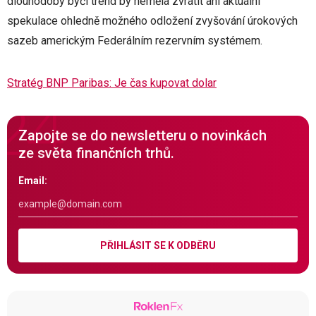
dlouhodobý býčí trend by neměla zvrátit ani aktuální
spekulace ohledně možného odložení zvyšování úrokových
sazeb americkým Federálním rezervním systémem.
Stratég BNP Paribas: Je čas kupovat dolar
Zapojte se do newsletteru o novinkách
ze světa finančních trhů.
Email:
PŘIHLÁSIT SE K ODBĚRU