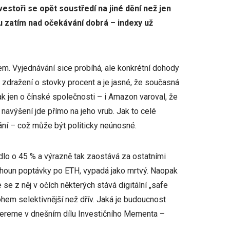
vestoři se opět soustředí na jiné dění než jen
ou zatím nad očekávání dobrá – indexy už
m. Vyjednávání sice probíhá, ale konkrétní dohody
 zdražení o stovky procent a je jasné, že současná
šak jen o čínské společnosti – i Amazon varoval, že
navýšení jde přímo na jeho vrub. Jak to celé
ní – což může být politicky neúnosné.
adlo o 45 % a výrazně tak zaostává za ostatními
ahoun poptávky po ETH, vypadá jako mrtvý. Naopak
 se z něj v očích některých stává digitální „safe
ohem selektivnější než dřív. Jaká je budoucnost
bereme v dnešním dílu Investičního Mementa –