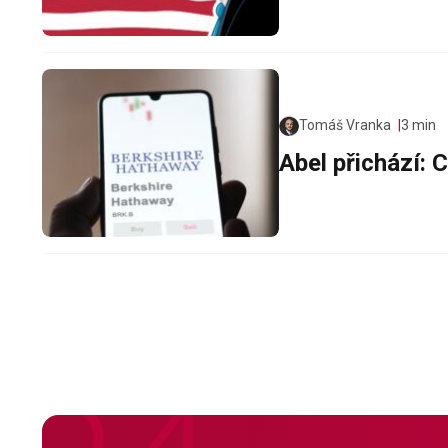
Tomáš Vranka
3 min
Abel přichází: