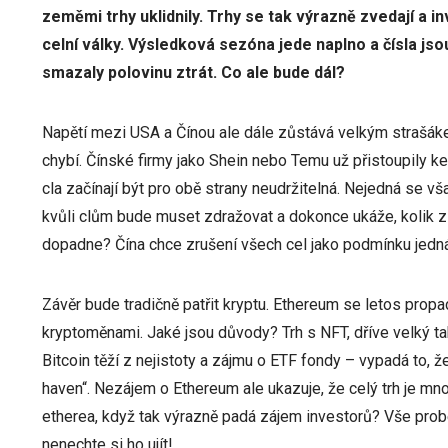
zeměmi trhy uklidnily. Trhy se tak výrazně zvedají a in
celní války. Výsledková sezóna jede naplno a čísla js
smazaly polovinu ztrát. Co ale bude dál?
Napětí mezi USA a Čínou ale dále zůstává velkým strašáke
chybí. Čínské firmy jako Shein nebo Temu už přistoupily ke
cla začínají být pro obě strany neudržitelná. Nejedná se v
kvůli clům bude muset zdražovat a dokonce ukáže, kolik z 
dopadne? Čína chce zrušení všech cel jako podmínku jedná
Závěr bude tradičně patřit kryptu. Ethereum se letos prop
kryptoměnami. Jaké jsou důvody? Trh s NFT, dříve velký t
Bitcoin těží z nejistoty a zájmu o ETF fondy – vypadá to, že
haven“. Nezájem o Ethereum ale ukazuje, že celý trh je mn
etherea, když tak výrazně padá zájem investorů? Vše pro
nenechte si ho ujít!