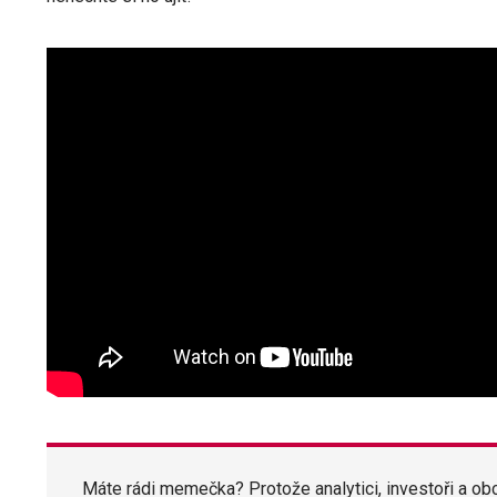
Máte rádi memečka? Protože analytici, investoři a obc