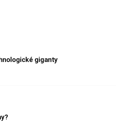
chnologické giganty
hy?