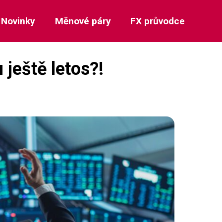
Novinky
Měnové páry
FX průvodce
ještě letos?!