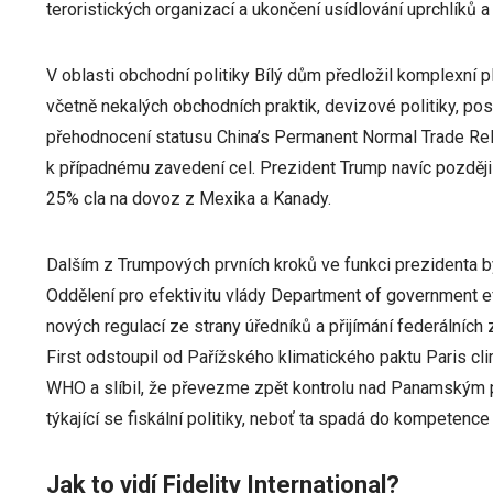
teroristických organizací a ukončení usídlování uprchlíků a
V oblasti obchodní politiky Bílý dům předložil komplexní 
včetně nekalých obchodních praktik, devizové politiky, po
přehodnocení statusu China’s Permanent Normal Trade Rel
k případnému zavedení cel. Prezident Trump navíc později 
25% cla na dovoz z Mexika a Kanady.
Dalším z Trumpových prvních kroků ve funkci prezidenta b
Oddělení pro efektivitu vlády Department of government ef
nových regulací ze strany úředníků a přijímání federálníc
First odstoupil od Pařížského klimatického paktu Paris cl
WHO a slíbil, že převezme zpět kontrolu nad Panamským 
týkající se fiskální politiky, neboť ta spadá do kompetenc
Jak to vidí Fidelity International?