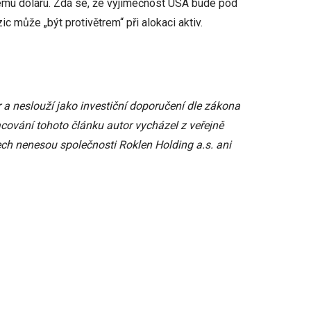
kému dolaru. Zdá se, že výjimečnost USA bude pod
 může „být protivětrem“ při alokaci aktiv.
 a neslouží jako investiční doporučení dle zákona
acování tohoto článku autor vycházel z veřejně
ch nenesou společnosti Roklen Holding a.s. ani