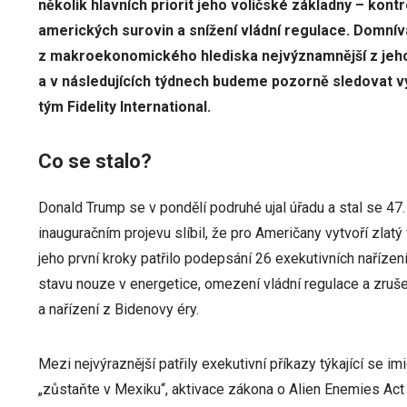
několik hlavních priorit jeho voličské základny – kont
amerických surovin a snížení vládní regulace. Domnív
z makroekonomického hlediska nejvýznamnější z jeho 
a v následujících týdnech budeme pozorně sledovat vývo
tým Fidelity International.
Co se stalo?
Donald Trump se v pondělí podruhé ujal úřadu a stal se 4
inauguračním projevu slíbil, že pro Američany vytvoří zlat
jeho první kroky patřilo podepsání 26 exekutivních nařízení,
stavu nouze v energetice, omezení vládní regulace a zru
a nařízení z Bidenovy éry.
Mezi nejvýraznější patřily exekutivní příkazy týkající se im
„zůstaňte v Mexiku“, aktivace zákona o Alien Enemies Act