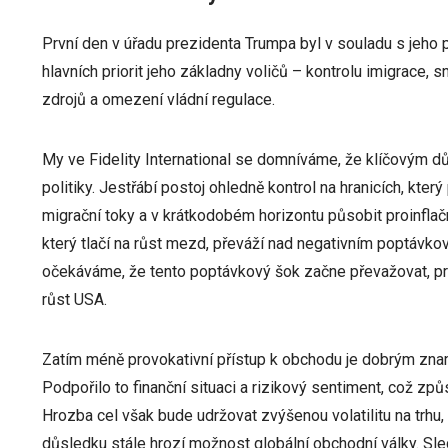
První den v úřadu prezidenta Trumpa byl v souladu s jeho 
hlavních priorit jeho základny voličů – kontrolu imigrace, 
zdrojů a omezení vládní regulace.
My ve Fidelity International se domníváme, že klíčovým 
politiky. Jestřábí postoj ohledně kontrol na hranicích, kter
migrační toky a v krátkodobém horizontu působit proinflačně
který tlačí na růst mezd, převáží nad negativním poptávk
očekáváme, že tento poptávkový šok začne převažovat, pro
růst USA.
Zatím méně provokativní přístup k obchodu je dobrým zname
Podpořilo to finanční situaci a rizikový sentiment, což způs
Hrozba cel však bude udržovat zvýšenou volatilitu na trhu,
důsledku stále hrozí možnost globální obchodní války. Sl