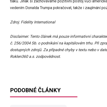
tlaků. Jinak si zachováváme pozitivní postoj vůči americ
vedením Donalda Trumpa pokračovat, takže i zaujímání pozic
Zdroj: Fidelity International
Disclaimer: Tento článek má pouze informativní charakter
č. 256/2004 Sb. o podnikání na kapitálovém trhu. Při zpr
dostupných zdrojů. Za případné chyby v textu nebo v date
Roklen360 a.s. zodpovědnost.
PODOBNÉ ČLÁNKY