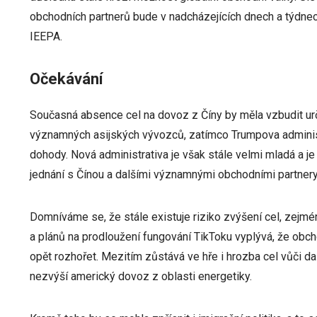
obchodních partnerů bude v nadcházejících dnech a týdnec
IEEPA.
Očekávání
Současná absence cel na dovoz z Číny by měla vzbudit urči
významných asijských vývozců, zatímco Trumpova administ
dohody. Nová administrativa je však stále velmi mladá a je
jednání s Čínou a dalšími významnými obchodními partner
Domníváme se, že stále existuje riziko zvýšení cel, zejm
a plánů na prodloužení fungování TikToku vyplývá, že obch
opět rozhořet. Mezitím zůstává ve hře i hrozba cel vůči 
nezvýší americký dovoz z oblasti energetiky.