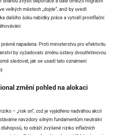
 se snahou zvýšit deportace a dále omezit migrační
 ve velkých městech „dojde“, aniž by uvedl
 dalšího šoku nabídky práce a vytváří proinflační
těhovávání.
 právně napadena. Proti ministerstvu pro efektivitu
bčanství by vyžadovalo změnu ústavy dvoutřetinovou
orně sledovat, jak se usadí tato oznámení
y.
tional změní pohled na alokaci
ziko – „risk on“, což je vyjádřeno nadváhou akcií
zůstáváme navzdory silným fundamentům neutrální
luhopisů, to odráží zvýšené riziko inflačních