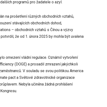
 dalších programů pro žadatele o azyl.
plán na prošetření různých obchodních vztahů,
souzení stávajících obchodních dohod,
ations – obchodních vztahů s Čínou a výzvy
potvrdil, že od 1. února 2025 by mohla být uvalena
ylo omezení vládní regulace. Oznámil vytvoření
ficiency (DOGE) a prosadil zmrazení jakýchkoli
h zaměstnanců. V souladu se svou politikou America
imate pact a Světové zdravotnické organizace
průplavem. Nebyla učiněna žádná prohlášení
e Kongresu.