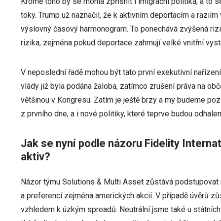
Kromě toho by se mohla zpřísnit i imigrační politika, a to
toky. Trump už naznačil, že k aktivním deportacím a raziím
výslovný časový harmonogram. To ponechává zvýšená rizika
rizika, zejména pokud deportace zahrnují velké vnitřní vys
V neposlední řadě mohou být tato první exekutivní nařízení
vlády již byla podána žaloba, zatímco zrušení práva na o
většinou v Kongresu. Zatím je ještě brzy a my budeme poz
z prvního dne, a i nové politiky, které teprve budou odhalen
Jak se nyní podle názoru Fidelity Interna
aktiv?
Názor týmu Solutions & Multi Asset zůstává podstupovat ri
a preferencí zejména amerických akcií. V případě úvěrů 
vzhledem k úzkým spreadů. Neutrální jsme také u státních d