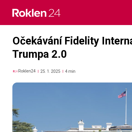
Skip
to
content
Očekávání Fidelity Intern
Trumpa 2.0
Roklen24
25. 1. 2025
4 min