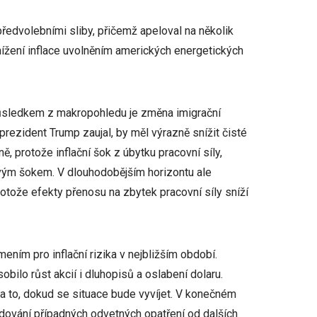
předvolebními sliby, přičemž apeloval na několik
snížení inflace uvolněním amerických energetických
důsledkem z makropohledu je změna imigrační
ý prezident Trump zaujal, by měl výrazně snížit čisté
, protože inflační šok z úbytku pracovní síly,
ovým šokem. V dlouhodobějším horizontu ale
tože efekty přenosu na zbytek pracovní síly sníží
ním pro inflační rizika v nejbližším období.
obilo růst akcií i dluhopisů a oslabení dolaru.
 a to, dokud se situace bude vyvíjet. V konečném
edování případných odvetných opatření od dalších