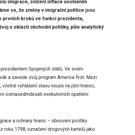
rolu imigrace, snížení inflace uvolněním
áme se, že změny v imigrační politice jsou
prvních kroků ve funkci prezidenta,
j v oblasti obchodní politiky, píše analytický
7. prezidentem Spojených států. Ve svém
ý věk a zavede svůj program America first. Mezi
 včetně vyhlášení stavu nouze na jižní hranici,
šení osmasedmdesáti exekutivních opatření
igrace a ochrany hranic – obnovení politiky
 z roku 1798, označení drogových kartelů jako