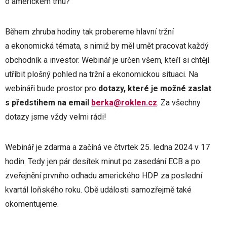
o americkém trhu?
Během zhruba hodiny tak probereme hlavní tržní
a ekonomická témata, s nimiž by měl umět pracovat každý
obchodník a investor. Webinář je určen všem, kteří si chtějí
utříbit plošný pohled na tržní a ekonomickou situaci. Na
webináři bude prostor pro
dotazy, které je možné zaslat
s předstihem na email
berka@roklen.cz
. Za všechny
dotazy jsme vždy velmi rádi!
Webinář je zdarma a začíná ve čtvrtek 25. ledna 2024 v 17
hodin. Tedy jen pár desítek minut po zasedání ECB a po
zveřejnění prvního odhadu amerického HDP za poslední
kvartál loňského roku. Obě události samozřejmě také
okomentujeme.