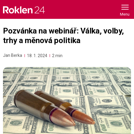
Skip
to
content
Pozvánka na webinář: Válka, volby,
trhy a měnová politika
Jan Berka
18. 1. 2024
2 min