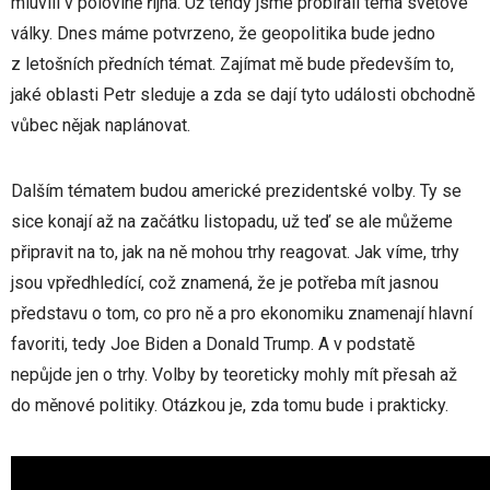
mluvili v polovině října. Už tehdy jsme probírali téma světové
války. Dnes máme potvrzeno, že geopolitika bude jedno
z letošních předních témat. Zajímat mě bude především to,
jaké oblasti Petr sleduje a zda se dají tyto události obchodně
vůbec nějak naplánovat.
Dalším tématem budou americké prezidentské volby. Ty se
sice konají až na začátku listopadu, už teď se ale můžeme
připravit na to, jak na ně mohou trhy reagovat. Jak víme, trhy
jsou vpředhledící, což znamená, že je potřeba mít jasnou
představu o tom, co pro ně a pro ekonomiku znamenají hlavní
favoriti, tedy Joe Biden a Donald Trump. A v podstatě
nepůjde jen o trhy. Volby by teoreticky mohly mít přesah až
do měnové politiky. Otázkou je, zda tomu bude i prakticky.