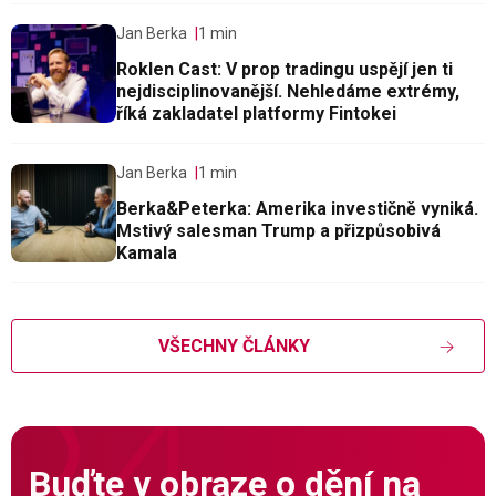
Jan Berka
1 min
Roklen Cast: V prop tradingu uspějí jen ti
nejdisciplinovanější. Nehledáme extrémy,
říká zakladatel platformy Fintokei
Jan Berka
1 min
Berka&Peterka: Amerika investičně vyniká.
Mstivý salesman Trump a přizpůsobivá
Kamala
VŠECHNY ČLÁNKY
Buďte v obraze o dění na