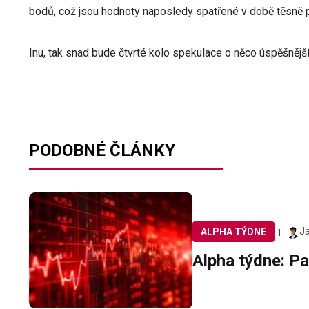
bodů, což jsou hodnoty naposledy spatřené v době těsně 
Inu, tak snad bude čtvrté kolo spekulace o něco úspěšnější
PODOBNÉ ČLÁNKY
Ja
ALPHA TÝDNE
Alpha týdne: Pa