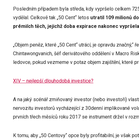
Posledním případem byla středa, kdy vypršelo celkem 725 t
vydělal. Celkově tak „50 Cent“ letos
utratil 109 milionů d
prémiích těch, jejichž doba expirace nakonec vypršel
„Objem peněz, které „50 Cent“ utrácí, je opravdu značný,“ ř
Chintawongvanich, šéf derivátového oddělení v Macro Risk
ledovce, pokud vezmeme v potaz objem zajištění, které pr
XIV – nejlepší dlouhodobá investice?
A na jaký scénář zmiňovaný investor (nebo investoři) vlast
nervozitu investorů vycházející z 30denní implikované vo
prvních třech měsíců roku 2017 se instrument držel v rozm
K tomu, aby „50 Centovy“ opce byly profitabilní, je však po