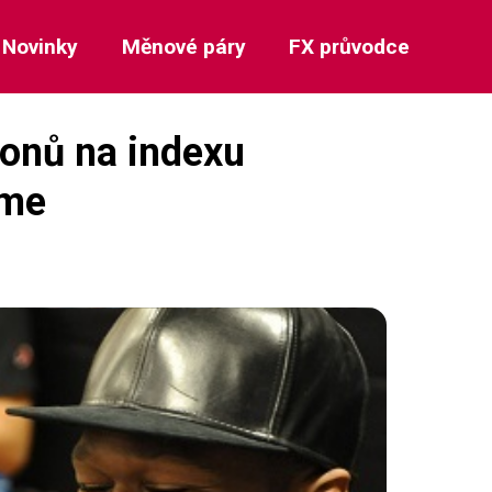
Novinky
Měnové páry
FX průvodce
ionů na indexu
íme