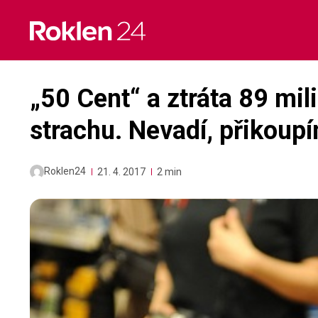
Skip
to
content
„50 Cent“ a ztráta 89 mil
strachu. Nevadí, přikoup
Roklen24
21. 4. 2017
2 min