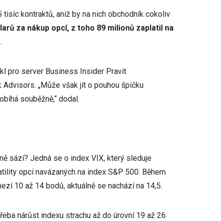
isíc kontraktů, aniž by na nich obchodník cokoliv
olarů za nákup opcí, z toho 89 milionů zaplatil na
a
.
ekl pro server Business Insider Pravit
 Advisors. „Může však jít o pouhou špičku
obíhá souběžně,“ dodal.
ně sází? Jedná se o index VIX, který sleduje
latility opcí navázaných na index S&P 500. Během
ezí 10 až 14 bodů, aktuálně se nachází na 14,5.
třeba nárůst indexu strachu až do úrovní 19 až 26