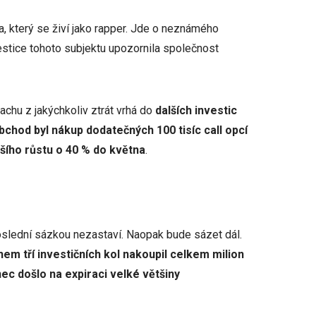
a, který se živí jako rapper. Jde o neznámého
vestice tohoto subjektu upozornila společnost
chu z jakýchkoliv ztrát vrhá do
dalších investic
bchod byl nákup dodatečných 100 tisíc call opcí
ího růstu o 40 % do května
.
oslední sázkou nezastaví. Naopak bude sázet dál.
em tří investičních kol nakoupil celkem milion
nec došlo na expiraci velké většiny