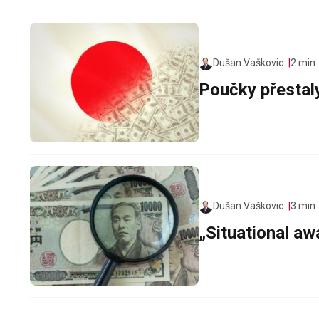
Dušan Vaškovic
2 min
Poučky přestal
Dušan Vaškovic
3 min
„Situational a