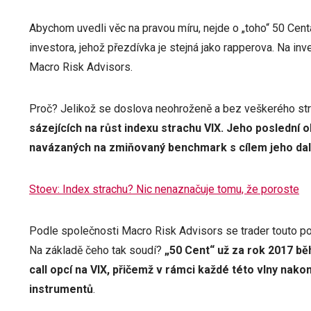
Abychom uvedli věc na pravou míru, nejde o „toho“ 50 Cent
investora, jehož přezdívka je stejná jako rapperova. Na in
Macro Risk Advisors.
Proč? Jelikož se doslova neohroženě a bez veškerého stra
sázejících na růst indexu strachu VIX. Jeho poslední o
navázaných na zmiňovaný benchmark s cílem jeho dalš
Stoev: Index strachu? Nic nenaznačuje tomu, že poroste
Podle společnosti Macro Risk Advisors se trader touto p
Na základě čeho tak soudí?
„50 Cent“ už za rok 2017 běh
call opcí na VIX, přičemž v rámci každé této vlny nako
instrumentů
.