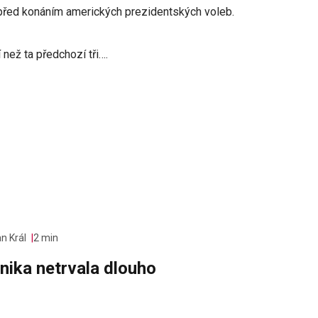
před konáním amerických prezidentských voleb.
 než ta předchozí tři….
n Král
2 min
nika netrvala dlouho