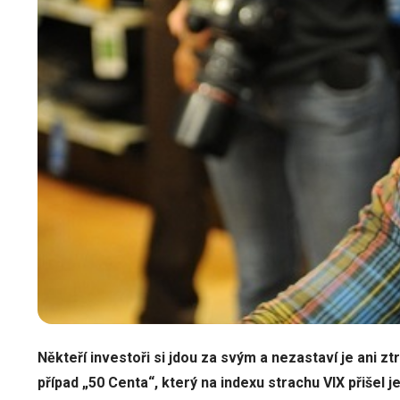
Někteří investoři si jdou za svým a nezastaví je ani zt
případ „50 Centa“, který na indexu strachu VIX přišel j