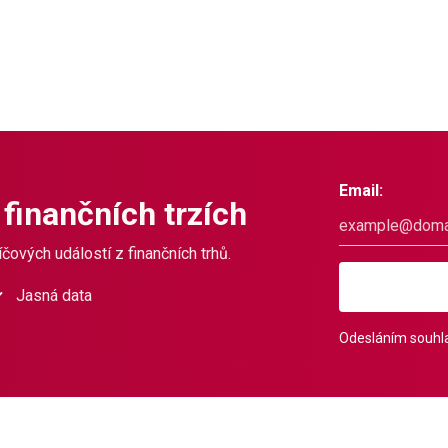
Email:
 finančních trzích
čových událostí z finančních trhů.
Jasná data
Odesláním souhla