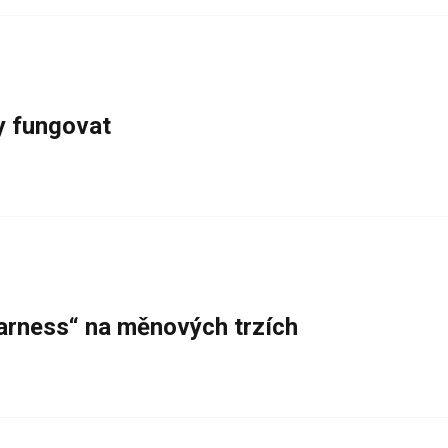
y fungovat
warness“ na měnových trzích