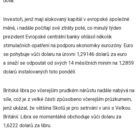
dolar.
Investoři, jenž mají alokovaný kapitál v evropské společné
měně, i nadále počítají své ztráty poté, co minulý týden
prezident Evropské centrální banky ohlásil několik
stimulačních opatření na podporu ekonomiky eurozóny. Euro
se pohybuje vůči dolaru na úrovni 1,29146 dolarů za euro
a snaží se odpoutat od svých 14 měsíčních minim na 1,2859
dolarů instalovaných toto pondělí.
Britská libra po včerejším prudkém nárůstu nadále nabývá na
síle, což je z velké části způsobeno včerejším průzkumem,
jenž ukázal, že většina Skotů je pro setrvání v unii s Velkou
Británií. Libra se momentálně obchoduje vůči dolaru za
1,6222 dolarů za libru.