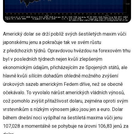
Americký dolar se drží poblíž svých šestiletých maxim vůči
japonskému jenu a pokračuje tak ve svém růstu
z předchozích týdnů. Opravdovou hvězdou na forexovém trhu
byl v posledních týdnech nejen kvůli zlepšeným
ekonomickým údajům, přicházejícím ze Spojených států, ale
hlavně kvůli sílícím dohadům ohledně možného zvýšení
úrokových sazeb americkým Fedem dříve, než se obecně
očekávalo. To vyvolalo nárůst amerických vládních výnosů,
což pomohlo zvýšit přitažlivost dolaru, zejména oproti svým
vrstevníkům s nízkým výnosem jako jsou jen a euro. Dolar
během dnešní noci vyšplhal na šestiletá maxima vůči jenu
107,028 a momentálně se pohybuje na úrovni 106,83 jenů za