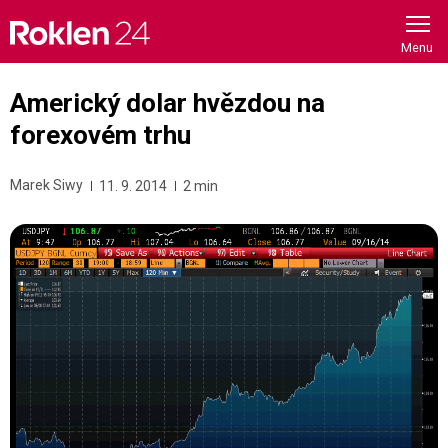
Skip
to
content
Americký dolar hvězdou na
forexovém trhu
Marek Siwy
11. 9. 2014
2 min