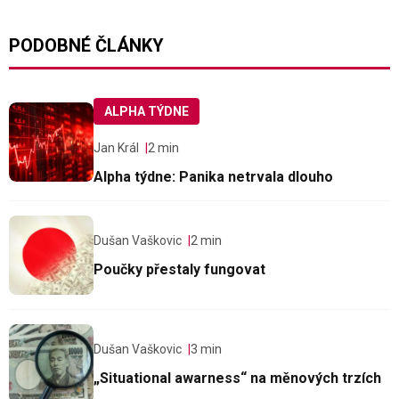
PODOBNÉ ČLÁNKY
ALPHA TÝDNE
Jan Král
2 min
Alpha týdne: Panika netrvala dlouho
Dušan Vaškovic
2 min
Poučky přestaly fungovat
Dušan Vaškovic
3 min
„Situational awarness“ na měnových trzích