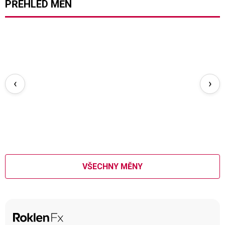
PŘEHLED MĚN
‹
›
VŠECHNY MĚNY