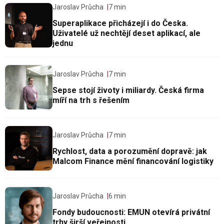
Jaroslav Průcha
7 min
Superaplikace přicházejí i do Česka.
Uživatelé už nechtějí deset aplikací, ale
jednu
Jaroslav Průcha
7 min
Sepse stojí životy i miliardy. Česká firma
míří na trh s řešením
Jaroslav Průcha
7 min
Rychlost, data a porozumění dopravě: jak
Malcom Finance mění financování logistiky
Jaroslav Průcha
6 min
Fondy budoucnosti: EMUN otevírá privátní
trhy širší veřejnosti