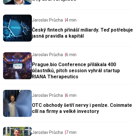
Jaroslav Průcha
4 min
Český fintech přináší miliardy. Teď potřebuje
jasná pravidla a kapitál
Jaroslav Průcha
6 min
Prague.bio Conference přilákala 400
účastníků, pitch session vyhrál startup
RIANA Therapeutics
Jaroslav Průcha
6 min
OTC obchody šetří nervy i peníze. Coinmate
cílí na firmy a velké investory
Jaroslav Průcha
7 min