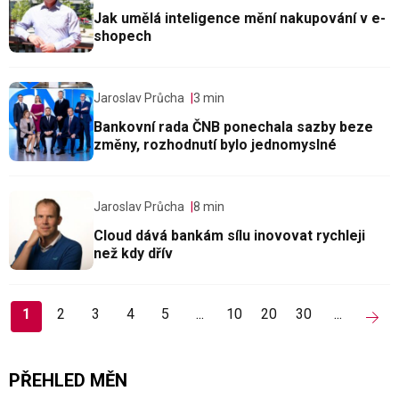
Jak umělá inteligence mění nakupování v e-
shopech
Jaroslav Průcha
3 min
Bankovní rada ČNB ponechala sazby beze
změny, rozhodnutí bylo jednomyslné
Jaroslav Průcha
8 min
Cloud dává bankám sílu inovovat rychleji
než kdy dřív
1
2
3
4
5
...
10
20
30
...
PŘEHLED MĚN