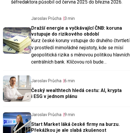
šéfredaktora působil od června 2025 do března 2026.
Jaroslav Průcha
3 min
Dražší energie a vyčkávající ČNB: koruna
vstupuje do rizikového období
Kurz české koruny vstupuje do druhého čtvrtletí
v prostředí mimořádné nejistoty, kde se mísí
geopolitická rizika s měnovou politikou hlavních
centrálních bank. Klíčovou roli bude…
Jaroslav Průcha
6 min
Český wealthtech hledá cestu: AI, krypta
i ESG v jednom plánu
Jaroslav Průcha
9 min
Start Market láká české firmy na burzu.
Překážkou je ale slabá zkušenost