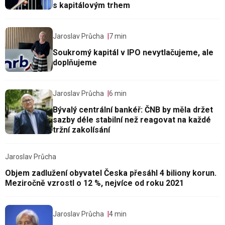
s kapitálovým trhem
Jaroslav Průcha
7 min
Soukromý kapitál v IPO nevytlačujeme, ale
doplňujeme
Jaroslav Průcha
6 min
Bývalý centrální bankéř: ČNB by měla držet
sazby déle stabilní než reagovat na každé
tržní zakolísání
Jaroslav Průcha
Objem zadlužení obyvatel Česka přesáhl 4 biliony korun.
Meziročně vzrostl o 12 %, nejvíce od roku 2021
Jaroslav Průcha
4 min