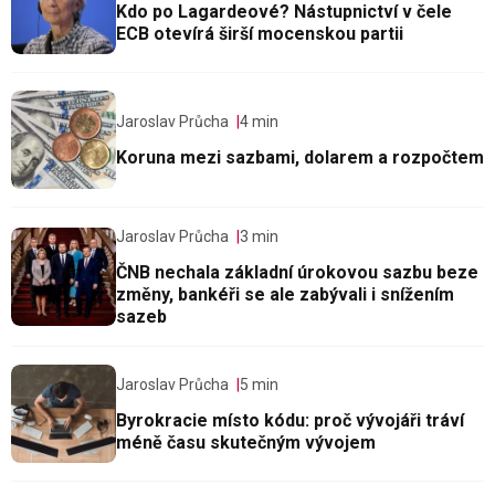
Kdo po Lagardeové? Nástupnictví v čele
ECB otevírá širší mocenskou partii
Jaroslav Průcha
4 min
Koruna mezi sazbami, dolarem a rozpočtem
Jaroslav Průcha
3 min
ČNB nechala základní úrokovou sazbu beze
změny, bankéři se ale zabývali i snížením
sazeb
Jaroslav Průcha
5 min
Byrokracie místo kódu: proč vývojáři tráví
méně času skutečným vývojem