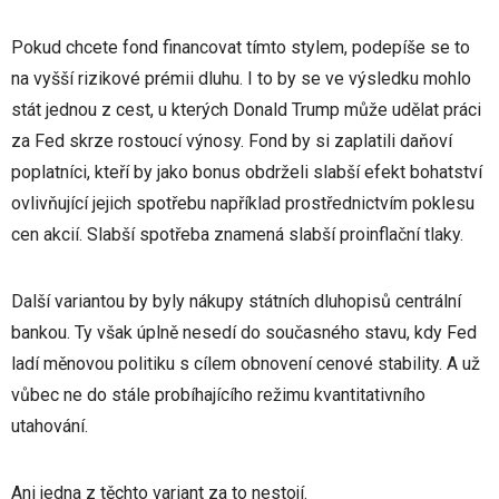
Pokud chcete fond financovat tímto stylem, podepíše se to
na vyšší rizikové prémii dluhu. I to by se ve výsledku mohlo
stát jednou z cest, u kterých Donald Trump může udělat práci
za Fed skrze rostoucí výnosy. Fond by si zaplatili daňoví
poplatníci, kteří by jako bonus obdrželi slabší efekt bohatství
ovlivňující jejich spotřebu například prostřednictvím poklesu
cen akcií. Slabší spotřeba znamená slabší proinflační tlaky.
Další variantou by byly nákupy státních dluhopisů centrální
bankou. Ty však úplně nesedí do současného stavu, kdy Fed
ladí měnovou politiku s cílem obnovení cenové stability. A už
vůbec ne do stále probíhajícího režimu kvantitativního
utahování.
Ani jedna z těchto variant za to nestojí.