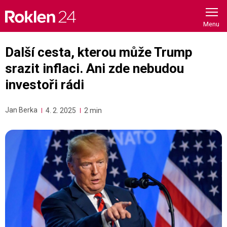
Skip
to
content
Další cesta, kterou může Trump
srazit inflaci. Ani zde nebudou
investoři rádi
Jan Berka
4. 2. 2025
2 min