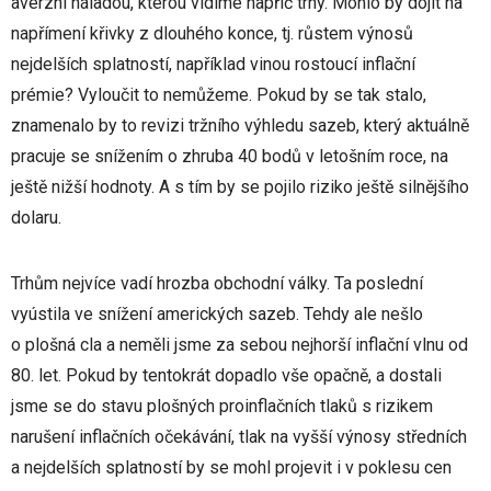
averzní náladou, kterou vidíme napříč trhy. Mohlo by dojít na
napřímení křivky z dlouhého konce, tj. růstem výnosů
nejdelších splatností, například vinou rostoucí inflační
prémie? Vyloučit to nemůžeme. Pokud by se tak stalo,
znamenalo by to revizi tržního výhledu sazeb, který aktuálně
pracuje se snížením o zhruba 40 bodů v letošním roce, na
ještě nižší hodnoty. A s tím by se pojilo riziko ještě silnějšího
dolaru.
Trhům nejvíce vadí hrozba obchodní války. Ta poslední
vyústila ve snížení amerických sazeb. Tehdy ale nešlo
o plošná cla a neměli jsme za sebou nejhorší inflační vlnu od
80. let. Pokud by tentokrát dopadlo vše opačně, a dostali
jsme se do stavu plošných proinflačních tlaků s rizikem
narušení inflačních očekávání, tlak na vyšší výnosy středních
a nejdelších splatností by se mohl projevit i v poklesu cen