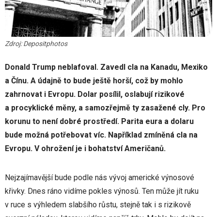
Zdroj: Depositphotos
Donald Trump neblafoval. Zavedl cla na Kanadu, Mexiko
a Čínu. A údajně to bude ještě horší, což by mohlo
zahrnovat i Evropu. Dolar posílil, oslabují rizikové
a procyklické měny, a samozřejmě ty zasažené cly. Pro
korunu to není dobré prostředí. Parita eura a dolaru
bude možná potřebovat víc. Například zmíněná cla na
Evropu. V ohrožení je i bohatství Američanů.
Nejzajímavější bude podle nás vývoj americké výnosové
křivky. Dnes ráno vidíme pokles výnosů. Ten může jít ruku
v ruce s výhledem slabšího růstu, stejně tak i s rizikově