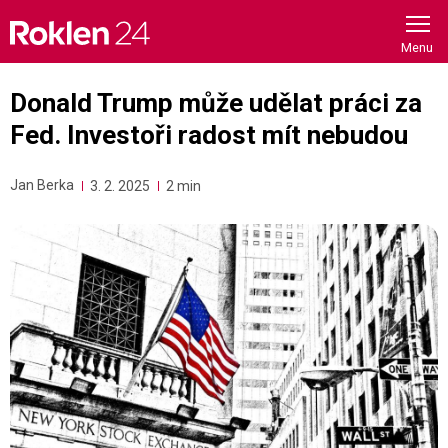
Skip
to
content
Donald Trump může udělat práci za
Fed. Investoři radost mít nebudou
Jan Berka
3. 2. 2025
2 min