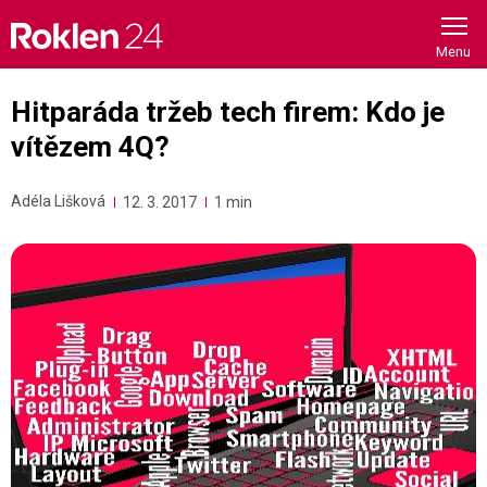
Skip
to
content
Hitparáda tržeb tech firem: Kdo je
vítězem 4Q?
Adéla Lišková
12. 3. 2017
1 min