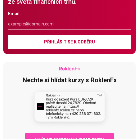
ze světa finančních trhů.
Email:
PŘIHLÁSIT SE K ODBĚRU
Nechte si hlídat kurzy s RoklenFx