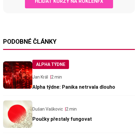
HLÍDAT KURZY NA ROKLENFX
PODOBNÉ ČLÁNKY
ALPHA TÝDNE
Jan Král
2 min
Alpha týdne: Panika netrvala dlouho
Dušan Vaškovic
2 min
Poučky přestaly fungovat