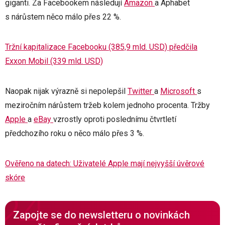
giganti. Za Facebookem následují
Amazon
a Aphabet
s nárůstem něco málo přes 22 %.
Tržní kapitalizace Facebooku (385,9 mld. USD) předčila
Exxon Mobil (339 mld. USD)
Naopak nijak výrazně si nepolepšil
Twitter
a
Microsoft
s
meziročním nárůstem tržeb kolem jednoho procenta. Tržby
Apple
a
eBay
vzrostly oproti poslednímu čtvrtletí
předchozího roku o něco málo přes 3 %.
Ověřeno na datech: Uživatelé Apple mají nejvyšší úvěrové
skóre
Zapojte se do newsletteru o novinkách