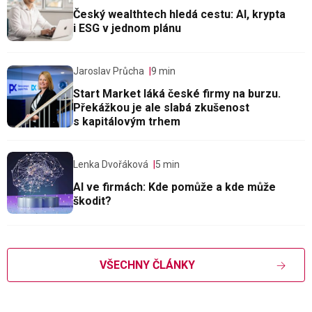
Český wealthtech hledá cestu: AI, krypta
i ESG v jednom plánu
Jaroslav Průcha
9 min
Start Market láká české firmy na burzu.
Překážkou je ale slabá zkušenost
s kapitálovým trhem
Lenka Dvořáková
5 min
AI ve firmách: Kde pomůže a kde může
škodit?
VŠECHNY ČLÁNKY