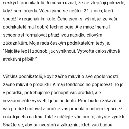
českých podnikatelů. A musím uznat, že se zlepšují pokaždé,
když sem přijedu. Včera jsme se sešli s 21 z nich, kteří
soutěží v regionálním kole. Čeho jsem si všiml, je, že vaši
podnikatelé mají dobré technologie. Ale mnozí nemají
schopnost formulovat přitažlivou nabídku cílovým
zákazníkům. Moje rada českým podnikatelům tedy je:
”Najděte lepší způsob, jak vyniknout. Vytvořte celosvětově
atraktivní příběh.”
Většina podnikatelů, když začne mluvit o své společnosti,
začne mluvit o produktu. A mají tendence ho popisovat. To je
v pořádku, potřebujeme pochopit váš produkt, ale
nezapomeňte vysvětlit jeho hodnotu. Proč budou zákazníci
váš produkt milovat a proč je váš produkt mnohem lepší než
cokoli jiného na trhu. Takže udělejte vše pro to, abyste vynikli.
Snažte se, aby si investoři a zákazníci, kteří vás budou