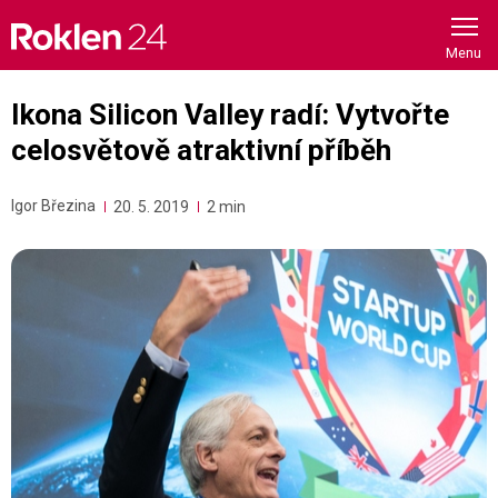
Skip
to
content
Ikona Silicon Valley radí: Vytvořte
celosvětově atraktivní příběh
Igor Březina
20. 5. 2019
2 min