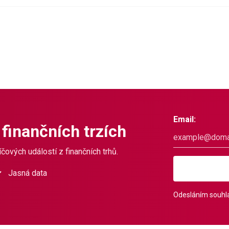
Email:
 finančních trzích
čových událostí z finančních trhů.
Jasná data
Odesláním souhla