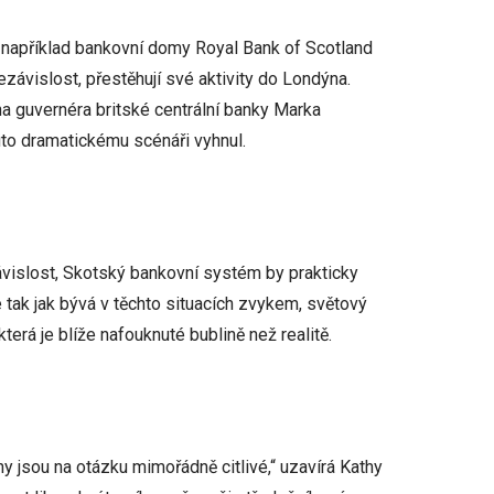
například bankovní domy Royal Bank of Scotland
ezávislost, přestěhují své aktivity do Londýna.
 na guvernéra britské centrální banky Marka
muto dramatickému scénáři vyhnul.
vislost, Skotský bankovní systém by prakticky
e tak jak bývá v těchto situacích zvykem, světový
terá je blíže nafouknuté bublině než realitě.
 jsou na otázku mimořádně citlivé,“ uzavírá Kathy