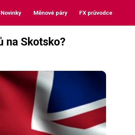
Novinky
Měnové páry
FX průvodce
hů na Skotsko?