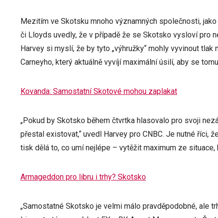
Mezitím ve Skotsku mnoho významných společnosti, jako 
či Lloyds uvedly, že v případě že se Skotsko vysloví pro n
Harvey si myslí, že by tyto „výhružky“ mohly vyvinout tlak
Carneyho, který aktuálně vyvíjí maximální úsilí, aby se to
Kovanda: Samostatní Skotové mohou zaplakat
„Pokud by Skotsko během čtvrtka hlasovalo pro svoji nezá
přestal existovat,“ uvedl Harvey pro CNBC. Je nutné říci, ž
tisk dělá to, co umí nejlépe – vytěžit maximum ze situace, k
Armageddon pro libru i trhy? Skotsko
„Samostatné Skotsko je velmi málo pravděpodobné, ale trhy