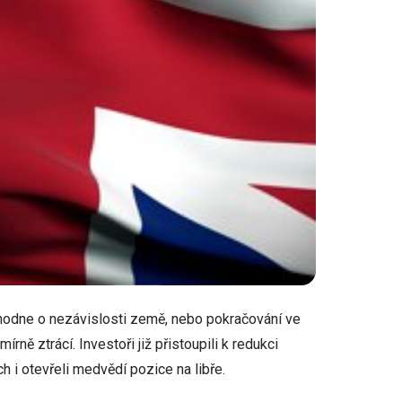
zhodne o nezávislosti země, nebo pokračování ve
írně ztrácí. Investoři již přistoupili k redukci
h i otevřeli medvědí pozice na libře.