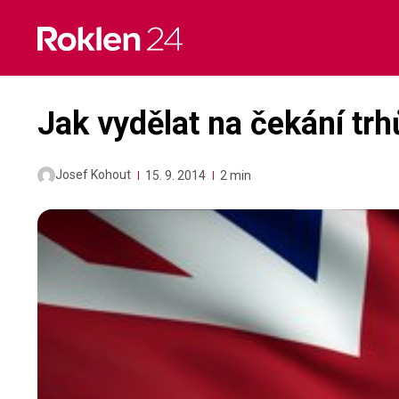
Skip
to
content
Jak vydělat na čekání tr
Josef Kohout
15. 9. 2014
2 min