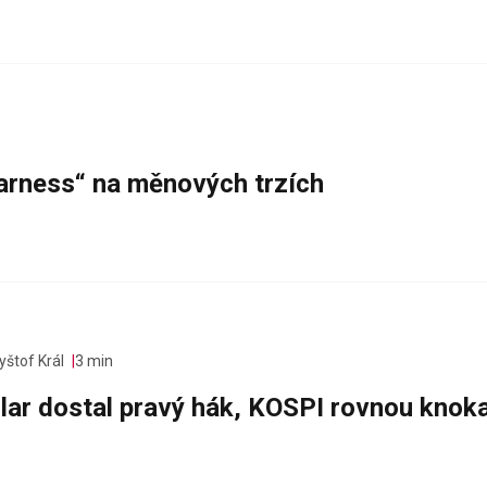
warness“ na měnových trzích
yštof Král
3 min
olar dostal pravý hák, KOSPI rovnou knok