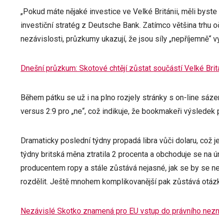
„Pokud máte nějaké investice ve Velké Británii, měli byste 
investiční stratég z Deutsche Bank. Zatímco většina trhu 
nezávislosti, průzkumy ukazují, že jsou síly „nepříjemně“ v
Dnešní průzkum: Skotové chtějí zůstat součástí Velké Brit
Během pátku se už i na plno rozjely stránky s on-line sázen
versus 2:9 pro „ne“, což indikuje, že bookmakeři výsledek p
Dramaticky poslední týdny propadá libra vůči dolaru, což j
týdny britská měna ztratila 2 procenta a obchoduje se na 
producentem ropy a stále zůstává nejasné, jak se by se n
rozdělit. Ještě mnohem komplikovanější pak zůstává otáz
Nezávislé Skotko znamená pro EU vstup do právního nez