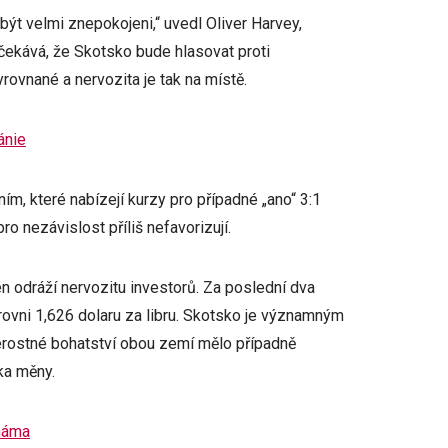
být velmi znepokojeni,“ uvedl Oliver Harvey,
očekává, že Skotsko bude hlasovat proti
yrovnané a nervozita je tak na místě.
ánie
ím, které nabízejí kurzy pro případné „ano“ 3:1
ro nezávislost příliš nefavorizují.
en odráží nervozitu investorů. Za poslední dva
úrovni 1,626 dolaru za libru. Skotsko je významným
erostné bohatství obou zemí mělo případně
ka měny.
náma