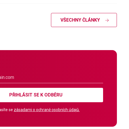
VŠECHNY ČLÁNKY
PŘIHLÁSIT SE K ODBĚRU
síte se
zásadami o ochraně osobních údajů.