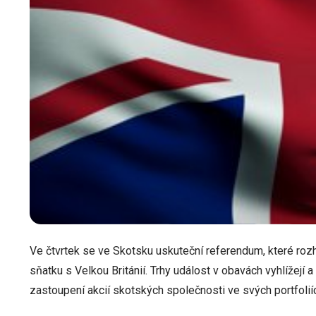
Ve čtvrtek se ve Skotsku uskuteční referendum, které ro
sňatku s Velkou Británií. Trhy událost v obavách vyhlížejí a m
zastoupení akcií skotských společnosti ve svých portfoliíc