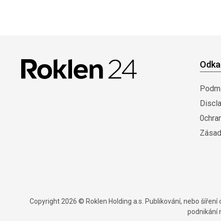
Odka
Podmí
Discl
0chra
Zásad
Copyright 2026 © Roklen Holding a.s. Publikování, nebo šířen
podnikání 