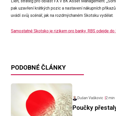
Lien, stratég pro oblast FX v BK Asset Management. „Šortov
pak uzavření krátkých pozic a nastavení nákupních příkazů
uvádí svůj scénář, jak na rozdmýchaném Skotsku vydělat.
Samostatné Skotsko je rizikem pro banky. RBS odejde do
PODOBNÉ ČLÁNKY
Dušan Vaškovic
2 min
Poučky přestal