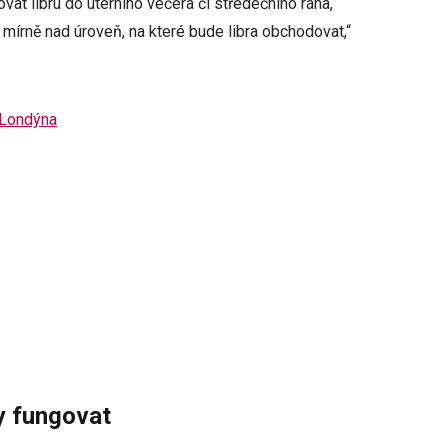
at libru do úterního večera či středečního rána,
 mírně nad úroveň, na které bude libra obchodovat,“
 Londýna
y fungovat