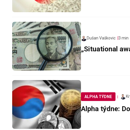
Dušan Vaškovic
3 min
„Situational a
Kr
ALPHA TÝDNE
Alpha týdne: D