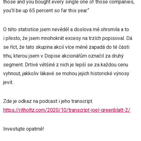
those and you bought every single one of those companies,
you’ll be up 65 percent so far this year.“
O této statistice jsem nevěděl a doslova mě ohromila a to
i přesto, že jsem mnohokrát excesy na trzích popisoval. Dá
se říct, že tato skupina akcií více méně zapadá do té části
trhu, kterou jsem v Dopise akcionářům označil za druhý
segment. Drtivé většině z nich je lepší se za každou cenu
vyhnout, jakkoliv lákavé se mohou jejich historické výnosy
jevit.
Zde je odkaz na podcast i jeho transcript.
https://ritholtz.com/2020/10/transcript-joel-greenblatt-2/
Investujte opatrně!