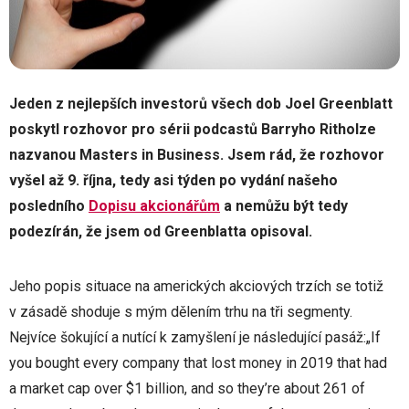
Jeden z nejlepších investorů všech dob Joel Greenblatt
poskytl rozhovor pro sérii podcastů Barryho Ritholze
nazvanou Masters in Business. Jsem rád, že rozhovor
vyšel až 9. října, tedy asi týden po vydání našeho
posledního
Dopisu akcionářům
a nemůžu být tedy
podezírán, že jsem od Greenblatta opisoval.
Jeho popis situace na amerických akciových trzích se totiž
v zásadě shoduje s mým dělením trhu na tři segmenty.
Nejvíce šokující a nutící k zamyšlení je následující pasáž:„If
you bought every company that lost money in 2019 that had
a market cap over $1 billion, and so they’re about 261 of