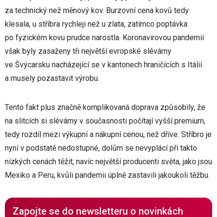
za technický než měnový kov. Burzovní cena kovů tedy
klesala, u stříbra rychleji než u zlata, zatímco poptávka
po fyzickém kovu prudce narostla. Koronavirovou pandemií
však byly zasaženy tři největší evropské slévárny
ve Švýcarsku nacházející se v kantonech hraničících s Itálií
a musely pozastavit výrobu.
Tento fakt plus značně komplikovaná doprava způsobily, že
na slitcích si slévárny v současnosti počítají vyšší premium,
tedy rozdíl mezi výkupní a nákupní cenou, než dříve. Stříbro je
nyní v podstatě nedostupné, dolům se nevyplácí při takto
nízkých cenách těžit, navíc největší producenti světa, jako jsou
Mexiko a Peru, kvůli pandemii úplně zastavili jakoukoli těžbu.
Zapojte se do newsletteru o novinkách