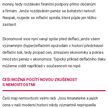
money, tedy rozdávání finanční podpory přímo občanům
a firmám. Jenže rozdáváním peněz se bohatství netvoří.
Naopak, rozjede se inflační spirála, která půjde jen těžko
zastavit.
Ekonomové sice nyní varují spíše před deflací, jenže všem
významným (hyper)inflačním epizodám v historii předcházel
deflační šok, tedy propad cen, zmrazení ekonomiky a pokles
množství peněz v ekonomice. Typický příklad deflačního tlaku
můžeme vidět například v současnosti na ropě.
ČEŠI MOŽNÁ POCÍTÍ NOVOU ZKUŠENOST
S NEMOVITOSTMI
Češi mají nemovitosti velmi rádi. Jsou hmatatelné a jejich
cena v naší moderní historii nikdy významně nepropadla.