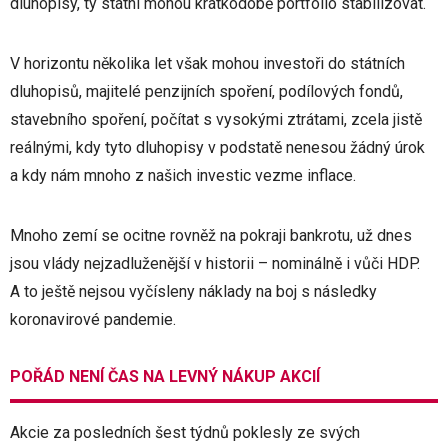
dluhopisy, ty státní mohou krátkodobě portfolio stabilizovat.
V horizontu několika let však mohou investoři do státních
dluhopisů, majitelé penzijních spoření, podílových fondů,
stavebního spoření, počítat s vysokými ztrátami, zcela jistě
reálnými, kdy tyto dluhopisy v podstatě nenesou žádný úrok
a kdy nám mnoho z našich investic vezme inflace.
Mnoho zemí se ocitne rovněž na pokraji bankrotu, už dnes
jsou vlády nejzadluženější v historii – nominálně i vůči HDP.
A to ještě nejsou vyčísleny náklady na boj s následky
koronavirové pandemie.
POŘÁD NENÍ ČAS NA LEVNÝ NÁKUP AKCIÍ
Akcie za posledních šest týdnů poklesly ze svých