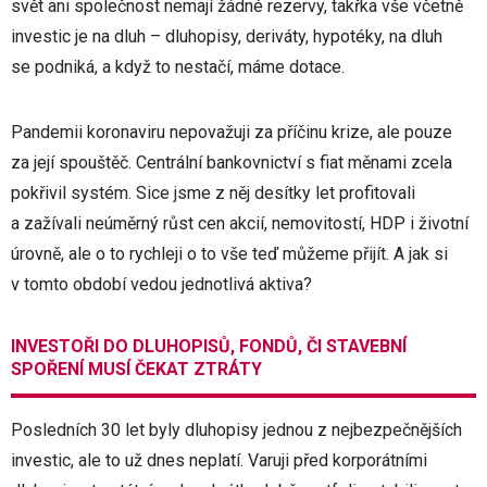
svět ani společnost nemají žádné rezervy, takřka vše včetně
investic je na dluh – dluhopisy, deriváty, hypotéky, na dluh
se podniká, a když to nestačí, máme dotace.
Pandemii koronaviru nepovažuji za příčinu krize, ale pouze
za její spouštěč. Centrální bankovnictví s fiat měnami zcela
pokřivil systém. Sice jsme z něj desítky let profitovali
a zažívali neúměrný růst cen akcií, nemovitostí, HDP i životní
úrovně, ale o to rychleji o to vše teď můžeme přijít. A jak si
v tomto období vedou jednotlivá aktiva?
INVESTOŘI DO DLUHOPISŮ, FONDŮ, ČI STAVEBNÍ
SPOŘENÍ MUSÍ ČEKAT ZTRÁTY
Posledních 30 let byly dluhopisy jednou z nejbezpečnějších
investic, ale to už dnes neplatí. Varuji před korporátními