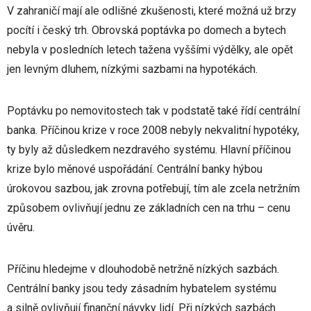
V zahraničí mají ale odlišné zkušenosti, které možná už brzy
pocítí i český trh. Obrovská poptávka po domech a bytech
nebyla v posledních letech tažena vyššími výdělky, ale opět
jen levným dluhem, nízkými sazbami na hypotékách.
Poptávku po nemovitostech tak v podstatě také řídí centrální
banka. Příčinou krize v roce 2008 nebyly nekvalitní hypotéky,
ty byly až důsledkem nezdravého systému. Hlavní příčinou
krize bylo měnové uspořádání. Centrální banky hýbou
úrokovou sazbou, jak zrovna potřebují, tím ale zcela netržním
způsobem ovlivňují jednu ze základních cen na trhu – cenu
úvěru.
Příčinu hledejme v dlouhodobě netržně nízkých sazbách.
Centrální banky jsou tedy zásadním hybatelem systému
a silně ovlivňují finanční návyky lidí. Při nízkých sazbách