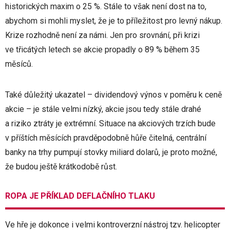
historických maxim o 25 %. Stále to však není dost na to,
abychom si mohli myslet, že je to příležitost pro levný nákup.
Krize rozhodně není za námi. Jen pro srovnání, při krizi
ve třicátých letech se akcie propadly o 89 % během 35
měsíců.
Také důležitý ukazatel – dividendový výnos v poměru k ceně
akcie – je stále velmi nízký, akcie jsou tedy stále drahé
a riziko ztráty je extrémní. Situace na akciových trzích bude
v příštích měsících pravděpodobně hůře čitelná, centrální
banky na trhy pumpují stovky miliard dolarů, je proto možné,
že budou ještě krátkodobě růst.
ROPA JE PŘÍKLAD DEFLAČNÍHO TLAKU
Ve hře je dokonce i velmi kontroverzní nástroj tzv. helicopter