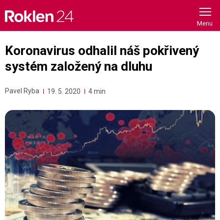
Skip
to
content
Koronavirus odhalil náš pokřivený
systém založený na dluhu
Pavel Ryba
19. 5. 2020
4 min