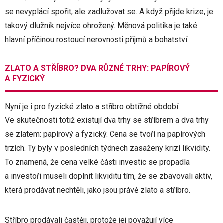
se nevyplácí spořit, ale zadlužovat se. A když přijde krize, je
takový dlužník nejvíce ohrožený. Měnová politika je také
hlavní příčinou rostoucí nerovnosti příjmů a bohatství.
ZLATO A STŘÍBRO? DVA RŮZNÉ TRHY: PAPÍROVÝ
A FYZICKÝ
Nyní je i pro fyzické zlato a stříbro obtížné období.
Ve skutečnosti totiž existují dva trhy se stříbrem a dva trhy
se zlatem: papírový a fyzický. Cena se tvoří na papírových
trzích. Ty byly v posledních týdnech zasaženy krizí likvidity.
To znamená, že cena velké části investic se propadla
a investoři museli doplnit likviditu tím, že se zbavovali aktiv,
která prodávat nechtěli, jako jsou právě zlato a stříbro.
Stříbro prodávali častěji, protože jej považují více