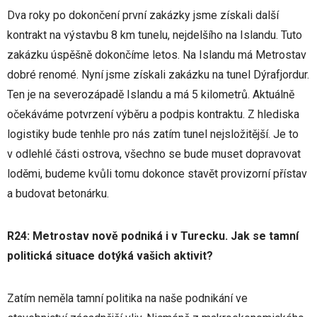
Dva roky po dokončení první zakázky jsme získali další
kontrakt na výstavbu 8 km tunelu, nejdelšího na Islandu. Tuto
zakázku úspěšně dokončíme letos. Na Islandu má Metrostav
dobré renomé. Nyní jsme získali zakázku na tunel Dýrafjordur.
Ten je na severozápadě Islandu a má 5 kilometrů. Aktuálně
očekáváme potvrzení výběru a podpis kontraktu. Z hlediska
logistiky bude tenhle pro nás zatím tunel nejsložitější. Je to
v odlehlé části ostrova, všechno se bude muset dopravovat
loděmi, budeme kvůli tomu dokonce stavět provizorní přístav
a budovat betonárku.
R24: Metrostav nově podniká i v Turecku. Jak se tamní
politická situace dotýká vašich aktivit?
Zatím neměla tamní politika na naše podnikání ve