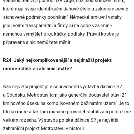
většinou realizují pomocí tzv. Arge, což jsou sdružení firem,
které mají svoje identifikační daňové číslo a zákonem pevně
stanovené podmínky podnikání. Německé smluvní vztahy
jsou velmi transparentní a firmy si na sebe vzájemně
nemohou vymýšlet triky, kličky, podfuky. Právní kostra je
připravená a nic nemůžete měnit.
R24: Jaký nejkomplikovanější a nejdražší projekt
momentálně v zahraničí máte?
Náš největší projekt je v současnosti výstavba dálnice S7
u Gdaňsku. Metrostav tam jako generální dodavatel staví 21
km nového úseku na komplikovaném bažinatém území. Je to
blízko moře a tak tam musíme provádět stabilizaci podloží ve
velkém rozsahu. Výstavba polské dálnice S7 je největší
zahraniční projekt Metrostavu v historii.