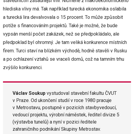
stavebnictví zásadnější vliv. Nicméně z makroekonomického
hlediska vlivy má. Tak například turecká ekonomika oslabila
a turecká lira devalvovala o 15 procent. To může způsobit
potíže s financováním projektů. Také je možné, že bude
vypsán menší počet zakázek, než se předpokládalo, ale
předpoklad byl ohromný. Je tam veliká konkurence místních
firem. Turci staví na blízkém východě, hodně stavěli v Rusku
a po ochlazení vztahů se vraceli domů, což na tamním trhu
zvýšilo konkurenci.
Václav Soukup
vystudoval stavební fakultu ČVUT
v Praze. Od ukončení studií v roce 1980 pracuje
v Metrostavu, postupně v pozicích stavbyvedoucí,
vedoucí projektu, výrobní náměstek, ředitel divize 5
(výstavba tunelů) a nyní v pozici ředitele
zahraničního podnikání Skupiny Metrostav.