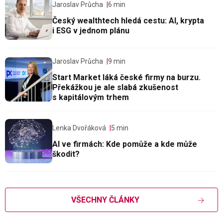
Jaroslav Průcha
6 min
Český wealthtech hledá cestu: AI, krypta
i ESG v jednom plánu
Jaroslav Průcha
9 min
Start Market láká české firmy na burzu.
Překážkou je ale slabá zkušenost
s kapitálovým trhem
Lenka Dvořáková
5 min
AI ve firmách: Kde pomůže a kde může
škodit?
VŠECHNY ČLÁNKY