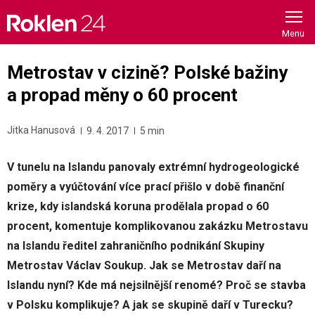
Skip
to
content
Metrostav v cizině? Polské bažiny
a propad měny o 60 procent
Jitka Hanusová
9. 4. 2017
5 min
V tunelu na Islandu panovaly extrémní hydrogeologické
poměry a vyúčtování více prací přišlo v době finanční
krize, kdy islandská koruna prodělala propad o 60
procent, komentuje komplikovanou zakázku Metrostavu
na Islandu ředitel zahraničního podnikání Skupiny
Metrostav Václav Soukup. Jak se Metrostav daří na
Islandu nyní? Kde má nejsilnější renomé? Proč se stavba
v Polsku komplikuje? A jak se skupině daří v Turecku?