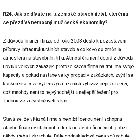
R24: Jak se díváte na tuzemské stavebnictví, kterému
se přezdívá nemocný muž české ekonomiky?
Z důvodu finanční krize od roku 2008 došlo k pozastavení
přípravy infrastrukturálních staveb a celkově se změnila
atmosféra na stavebním trhu. Atmosféra není dobrá z důvodu
úbytku velkých zakázek, protože každá firma na trhu má svoje
kapacity a pokud nastane velký propad v zakázkách, zvýší se
konkurence a ve výběrových řízeních vyhrává nejnižší cena,
což mnohdy není to nejvýhodnější a nejlepší řešení pro
žádnou ze zúčastněných stran.
Stává se, že vítězná firma s nejnižší cenou není schopna
stavbu finančně utáhnout a dostane se do finančních potíží,
někdy třeba i zkrachuje. Dále podnákladová cena způsobuje