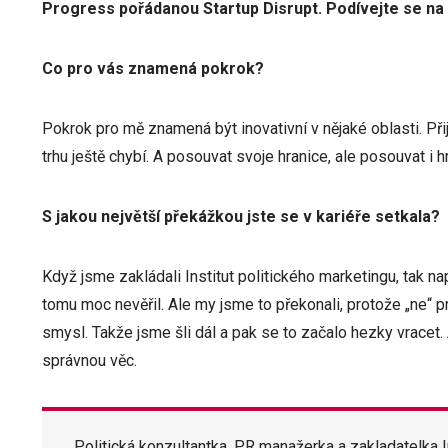
Progress pořádanou Startup Disrupt. Podívejte se na 
Co pro vás znamená pokrok?
Pokrok pro mě znamená být inovativní v nějaké oblasti. Př
trhu ještě chybí. A posouvat svoje hranice, ale posouvat i 
S jakou největší překážkou jste se v kariéře setkala?
Když jsme zakládali Institut politického marketingu, tak na
tomu moc nevěřil. Ale my jsme to překonali, protože „ne“ 
smysl. Takže jsme šli dál a pak se to začalo hezky vracet
správnou věc.
Politická konzultantka, PR manažerka a zakladatelka I