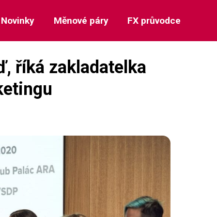
Novinky
Měnové páry
FX průvodce
, říká zakladatelka
ketingu