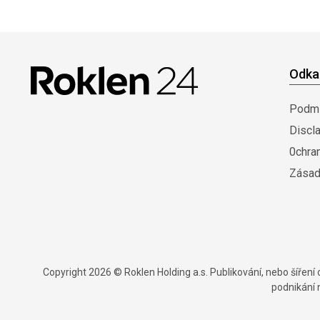
Odka
Podmí
Discl
0chra
Zásad
Copyright 2026 © Roklen Holding a.s. Publikování, nebo šířen
podnikání 