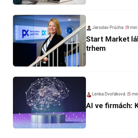
Jaroslav Průcha
9 min
Start Market lá
trhem
Lenka Dvořáková
5 mi
AI ve firmách: