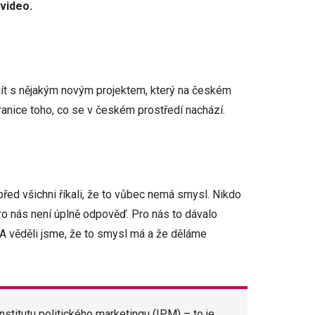
video.
ijít s nějakým novým projektem, který na českém
hranice toho, co se v českém prostředí nachází.
před všichni říkali, že to vůbec nemá smysl. Nikdo
pro nás není úplně odpověď. Pro nás to dávalo
. A věděli jsme, že to smysl má a že děláme
nstitutu politického marketingu (IPM) – to je