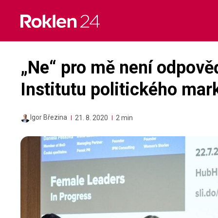
Skip
to
content
„Ne“ pro mě není odpověď
Institutu politického mar
Igor Březina
21. 8. 2020
2 min