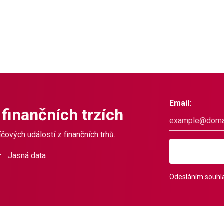
Email:
 finančních trzích
čových událostí z finančních trhů.
Jasná data
Odesláním souhla