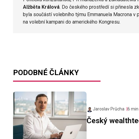
Alžběta Králová
. Do českého prostředí si přinesla z
byla součástí volebního týmu Emmanuela Macrona v p
na volební kampani do amerického Kongresu.
PODOBNÉ ČLÁNKY
Jaroslav Průcha
6 min
Český wealthtec