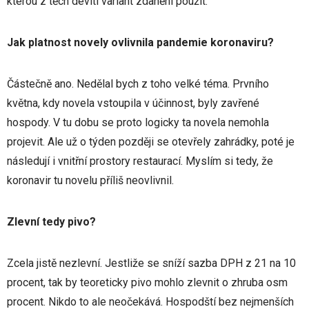
kterou z těch devíti variant zdanění použít.
Jak platnost novely ovlivnila pandemie koronaviru?
Částečně ano. Nedělal bych z toho velké téma. Prvního
května, kdy novela vstoupila v účinnost, byly zavřené
hospody. V tu dobu se proto logicky ta novela nemohla
projevit. Ale už o týden později se otevřely zahrádky, poté je
následují i vnitřní prostory restaurací. Myslím si tedy, že
koronavir tu novelu příliš neovlivnil.
Zlevní tedy pivo?
Zcela jistě nezlevní. Jestliže se sníží sazba DPH z 21 na 10
procent, tak by teoreticky pivo mohlo zlevnit o zhruba osm
procent. Nikdo to ale neočekává. Hospodští bez nejmenších