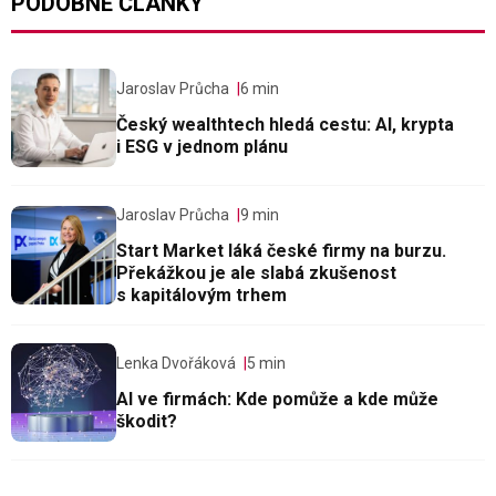
PODOBNÉ ČLÁNKY
Jaroslav Průcha
6 min
Český wealthtech hledá cestu: AI, krypta
i ESG v jednom plánu
Jaroslav Průcha
9 min
Start Market láká české firmy na burzu.
Překážkou je ale slabá zkušenost
s kapitálovým trhem
Lenka Dvořáková
5 min
AI ve firmách: Kde pomůže a kde může
škodit?