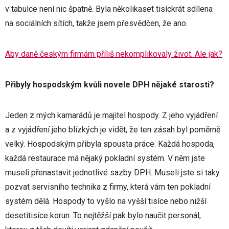
v tabulce není nic špatně. Byla několikaset tisíckrát sdílena
na sociálních sítích, takže jsem přesvědčen, že ano.
Aby daně českým firmám příliš nekomplikovaly život. Ale jak?
Přibyly hospodským kvůli novele DPH nějaké starosti?
Jeden z mých kamarádů je majitel hospody. Z jeho vyjádření
a z vyjádření jeho blízkých je vidět, že ten zásah byl poměrně
velký. Hospodským přibyla spousta práce. Každá hospoda,
každá restaurace má nějaký pokladní systém. V něm jste
museli přenastavit jednotlivé sazby DPH. Museli jste si taky
pozvat servisního technika z firmy, která vám ten pokladní
systém dělá. Hospody to vyšlo na vyšší tisíce nebo nižší
desetitisíce korun. To nejtěžší pak bylo naučit personál,