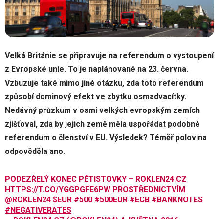
Velká Británie se připravuje na referendum o vystoupení
z Evropské unie. To je naplánované na 23. června.
Vzbuzuje také mimo jiné otázku, zda toto referendum
způsobí dominový efekt ve zbytku osmadvacítky.
Nedávný průzkum v osmi velkých evropským zemích
zjišťoval, zda by jejich země měla uspořádat podobné
referendum o členství v EU. Výsledek? Téměř polovina
odpověděla ano.
PODEZŘELÝ KONEC PĚTISTOVKY – ROKLEN24.CZ
HTTPS://T.CO/YGGPGFE6PW
PROSTŘEDNICTVÍM
@ROKLEN24
$EUR
#500
#500EUR
#ECB
#BANKNOTES
#NEGATIVERATES