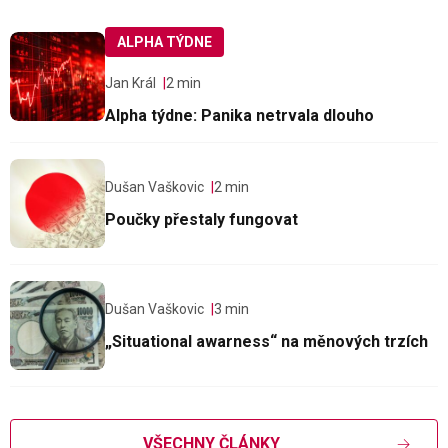
ALPHA TÝDNE
Jan Král
2 min
Alpha týdne: Panika netrvala dlouho
Dušan Vaškovic
2 min
Poučky přestaly fungovat
Dušan Vaškovic
3 min
„Situational awarness“ na měnových trzích
VŠECHNY ČLÁNKY