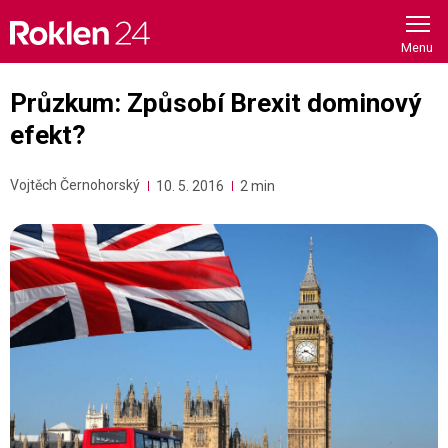
Skip
to
content
Průzkum: Způsobí Brexit dominový
efekt?
Vojtěch Černohorský
10. 5. 2016
2 min