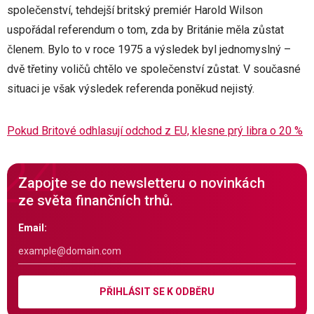
společenství, tehdejší britský premiér Harold Wilson
uspořádal referendum o tom, zda by Británie měla zůstat
členem. Bylo to v roce 1975 a výsledek byl jednomyslný –
dvě třetiny voličů chtělo ve společenství zůstat. V současné
situaci je však výsledek referenda poněkud nejistý.
Pokud Britové odhlasují odchod z EU, klesne prý libra o 20 %
Zapojte se do newsletteru o novinkách
ze světa finančních trhů.
Email:
PŘIHLÁSIT SE K ODBĚRU