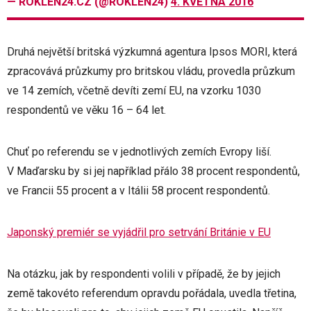
— ROKLEN24.CZ (@ROKLEN24)
4. KVĚTNA 2016
Druhá největší britská výzkumná agentura Ipsos MORI, která
zpracovává průzkumy pro britskou vládu, provedla průzkum
ve 14 zemích, včetně devíti zemí EU, na vzorku 1030
respondentů ve věku 16 – 64 let.
Chuť po referendu se v jednotlivých zemích Evropy liší.
V Maďarsku by si jej například přálo 38 procent respondentů,
ve Francii 55 procent a v Itálii 58 procent respondentů.
Japonský premiér se vyjádřil pro setrvání Británie v EU
Na otázku, jak by respondenti volili v případě, že by jejich
země takovéto referendum opravdu pořádala, uvedla třetina,