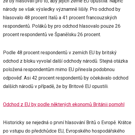
že by hlasovali pro to, aby jejich země EU opustila. Napříč
národy se však výsledky významně lišily. Pro odchod by
hlasovalo 48 procent Italů a 41 procent francouzských
respondentů. Poláků by pro odchod hlasovalo pouze 26
procent respondentů ve Španělsku 26 procent.
Podle 48 procent respondentů v zemích EU by britský
odchod z bloku vyvolal další odchody národů. Stejná otázka
položená respondentům mimo EU přinesla podobnou
odpověď. Asi 42 procent respondentů by očekávalo odchod
dalších národů v případě, že by Britové EU opustili.
Odchod z EU by podle některých ekonomů Británii pomohl
Historicky se nejedná o první hlasování Britů o Evropě. Krátce
po vstupu do předchůdce EU, Evropského hospodářského