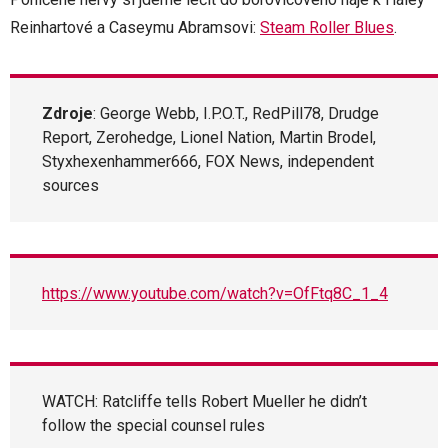
Reinhartové a Caseymu Abramsovi:
Steam Roller Blues
.
Zdroje
: George Webb, I.P.O.T., RedPill78, Drudge
Report, Zerohedge, Lionel Nation, Martin Brodel,
Styxhexenhammer666, FOX News, independent
sources
https://www.youtube.com/watch?v=OfFtq8C_1_4
WATCH: Ratcliffe tells Robert Mueller he didn’t
follow the special counsel rules