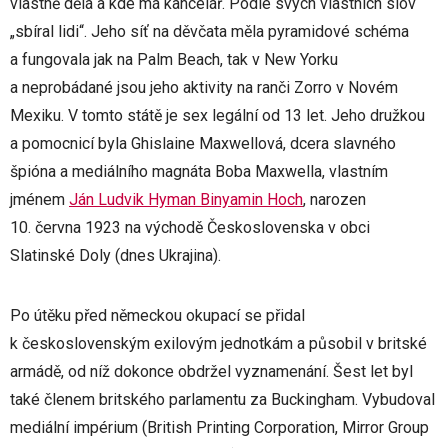
vlastně dělá a kde má kancelář. Podle svých vlastních slov
„sbíral lidi“. Jeho síť na děvčata měla pyramidové schéma
a fungovala jak na Palm Beach, tak v New Yorku
a neprobádané jsou jeho aktivity na ranči Zorro v Novém
Mexiku. V tomto státě je sex legální od 13 let. Jeho družkou
a pomocnicí byla Ghislaine Maxwellová, dcera slavného
špióna a mediálního magnáta Boba Maxwella, vlastním
jménem
Ján Ludvik Hyman Binyamin Hoch
, narozen
10. června 1923 na východě Československa v obci
Slatinské Doly (dnes Ukrajina).
Po útěku před německou okupací se přidal
k československým exilovým jednotkám a působil v britské
armádě, od níž dokonce obdržel vyznamenání. Šest let byl
také členem britského parlamentu za Buckingham. Vybudoval
mediální impérium (British Printing Corporation, Mirror Group