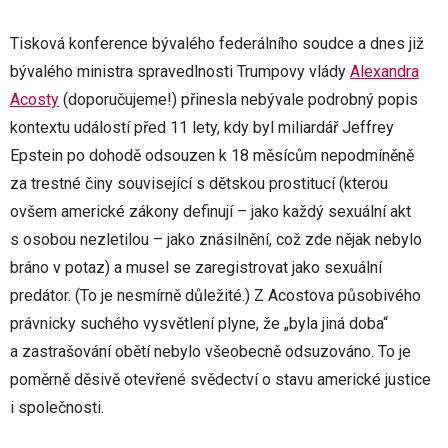
Tisková konference bývalého federálního soudce a dnes již
bývalého ministra spravedlnosti Trumpovy vlády
Alexandra
Acosty
(doporučujeme!) přinesla nebývale podrobný popis
kontextu událostí před 11 lety, kdy byl miliardář Jeffrey
Epstein po dohodě odsouzen k 18 měsícům nepodmíněně
za trestné činy související s dětskou prostitucí (kterou
ovšem americké zákony definují – jako každý sexuální akt
s osobou nezletilou – jako znásilnění, což zde nějak nebylo
bráno v potaz) a musel se zaregistrovat jako sexuální
predátor. (To je nesmírně důležité.) Z Acostova působivého
právnicky suchého vysvětlení plyne, že „byla jiná doba“
a zastrašování obětí nebylo všeobecně odsuzováno. To je
poměrně děsivě otevřené svědectví o stavu americké justice
i společnosti.