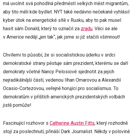
má uvolnit svá pohodlná předměstí velkých měst migrantům,
aby tito měli kde bydlet. NYT také nedávno nečekaně vyhlásil
kyber útok na energetické sítě v Rusku, aby to pak musel
hasit sám Donald, který to označil za
zradu
. Věci se ale
v Americe nedějí „jen tak“, jak jsme si již stačili všimnout!
Chvílemi to působí, že si socialistickou úderku v srdci
demokratické strany pěstuje sám prezident, kterému se daří
demokraty včetně Nancy Pelosiové sjednotit za jejich
nejradikálnější částí, vedenou Ilhan Omarovou a Alexandií
Ocasio-Cortezovou, veřejně horující pro socialismus. To
demokratům v příštích amerických prezidentských volbách
jistě pomůže!
Fascinující rozhovor s
Catherine Austin Fitts
, který rozhodně
stojí za poslechnutí, přináší Dark Journalist. Někdy v polovině