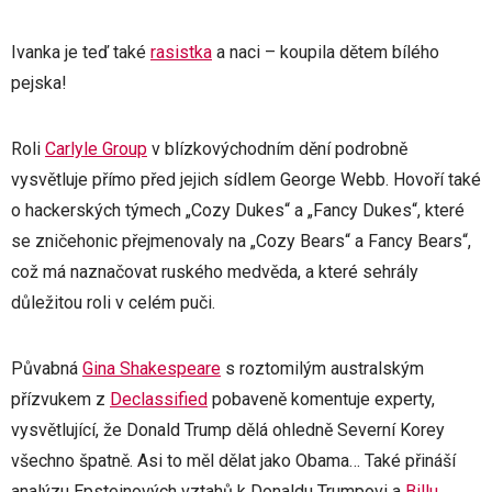
Ivanka je teď také
rasistka
a naci – koupila dětem bílého
pejska!
Roli
Carlyle Group
v blízkovýchodním dění podrobně
vysvětluje přímo před jejich sídlem George Webb. Hovoří také
o hackerských týmech „Cozy Dukes“ a „Fancy Dukes“, které
se zničehonic přejmenovaly na „Cozy Bears“ a Fancy Bears“,
což má naznačovat ruského medvěda, a které sehrály
důležitou roli v celém puči.
Půvabná
Gina Shakespeare
s roztomilým australským
přízvukem z
Declassified
pobaveně komentuje experty,
vysvětlující, že Donald Trump dělá ohledně Severní Korey
všechno špatně. Asi to měl dělat jako Obama… Také přináší
analýzu Epsteinových vztahů k Donaldu Trumpovi a
Billu