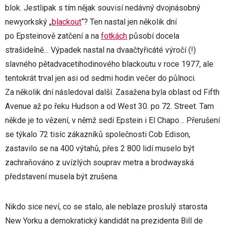
blok. Jestlipak s tím nějak souvisí nedávný dvojnásobný
newyorkský „
blackout
“? Ten nastal jen několik dní
po Epsteinově zatčení a na
fotkách
působí docela
strašidelně… Výpadek nastal na dvaačtyřicáté výročí (!)
slavného pětadvacetihodinového blackoutu v roce 1977, ale
tentokrát trval jen asi od sedmi hodin večer do půlnoci.
Za několik dní následoval další. Zasažena byla oblast od Fifth
Avenue až po řeku Hudson a od West 30. po 72. Street. Tam
někde je to vězení, v němž sedí Epstein i El Chapo… Přerušení
se týkalo 72 tisíc zákazníků společnosti Cob Edison,
zastavilo se na 400 výtahů, přes 2 800 lidí muselo být
zachraňováno z uvízlých souprav metra a brodwayská
představení musela být zrušena.
Nikdo sice neví, co se stalo, ale neblaze proslulý starosta
New Yorku a demokratický kandidát na prezidenta Bill de