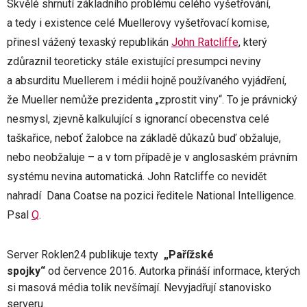
Skvělé shrnutí základního problému celého vyšetřování,
a tedy i existence celé Muellerovy vyšetřovací komise,
přinesl vážený texaský republikán
John Ratcliffe
, který
zdůraznil teoreticky stále existující presumpci neviny
a absurditu Muellerem i médii hojně používaného vyjádření,
že Mueller nemůže prezidenta „zprostit viny“. To je právnický
nesmysl, zjevně kalkulující s ignorancí obecenstva celé
taškařice, neboť žalobce na základě důkazů buď obžaluje,
nebo neobžaluje – a v tom případě je v anglosaském právním
systému nevina automatická. John Ratcliffe co nevidět
nahradí Dana Coatse na pozici ředitele National Intelligence.
Psal
Q
.
Server Roklen24 publikuje texty
„Pařížské
spojky“
od července 2016. Autorka přináší informace, kterých
si masová média tolik nevšímají. Nevyjadřují stanovisko
serveru.