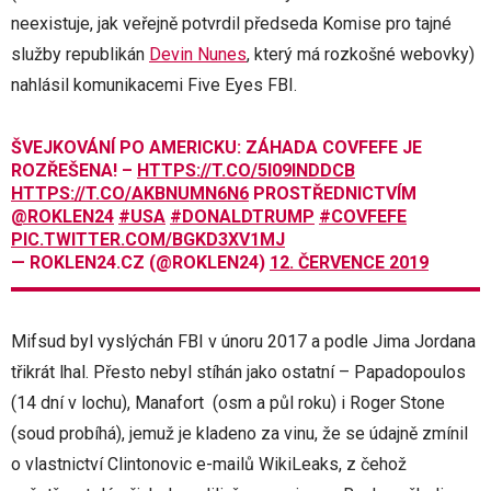
neexistuje, jak veřejně potvrdil předseda Komise pro tajné
služby republikán
Devin Nunes
, který má rozkošné webovky)
nahlásil komunikacemi Five Eyes FBI.
ŠVEJKOVÁNÍ PO AMERICKU: ZÁHADA COVFEFE JE
ROZŘEŠENA! –
HTTPS://T.CO/5I09INDDCB
HTTPS://T.CO/AKBNUMN6N6
PROSTŘEDNICTVÍM
@ROKLEN24
#USA
#DONALDTRUMP
#COVFEFE
PIC.TWITTER.COM/BGKD3XV1MJ
— ROKLEN24.CZ (@ROKLEN24)
12. ČERVENCE 2019
Mifsud byl vyslýchán FBI v únoru 2017 a podle Jima Jordana
třikrát lhal. Přesto nebyl stíhán jako ostatní – Papadopoulos
(14 dní v lochu), Manafort (osm a půl roku) i Roger Stone
(soud probíhá), jemuž je kladeno za vinu, že se údajně zmínil
o vlastnictví Clintonovic e-mailů WikiLeaks, z čehož