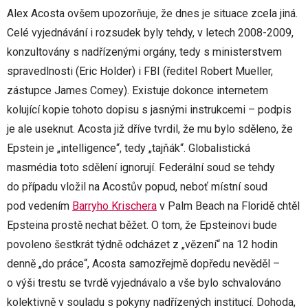
Alex Acosta ovšem upozorňuje, že dnes je situace zcela jiná.
Celé vyjednávání i rozsudek byly tehdy, v letech 2008-2009,
konzultovány s nadřízenými orgány, tedy s ministerstvem
spravedlnosti (Eric Holder) i FBI (ředitel Robert Mueller,
zástupce James Comey). Existuje dokonce internetem
kolující kopie tohoto dopisu s jasnými instrukcemi – podpis
je ale useknut. Acosta již dříve tvrdil, že mu bylo sděleno, že
Epstein je „intelligence“, tedy „tajňák“. Globalistická
masmédia toto sdělení ignorují. Federální soud se tehdy
do případu vložil na Acostův popud, neboť místní soud
pod vedením
Barryho Krischera
v Palm Beach na Floridě chtěl
Epsteina prostě nechat běžet. O tom, že Epsteinovi bude
povoleno šestkrát týdně odcházet z „vězení“ na 12 hodin
denně „do práce“, Acosta samozřejmě dopředu nevěděl –
o výši trestu se tvrdě vyjednávalo a vše bylo schvalováno
kolektivně v souladu s pokyny nadřízených institucí. Dohoda,