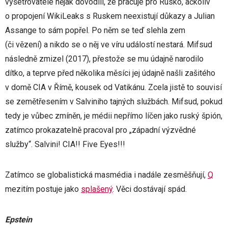
vyšetřovatelé nějak dovodili, že pracuje pro Rusko, ačkoliv
o propojení WikiLeaks s Ruskem neexistují důkazy a Julian
Assange to sám popřel. Po něm se teď slehla zem
(či vězení) a nikdo se o něj ve víru událostí nestará. Mifsud
následně zmizel (2017), přestože se mu údajně narodilo
dítko, a teprve před několika měsíci jej údajně našli zašitého
v domě CIA v Římě, kousek od Vatikánu. Zcela jistě to souvisí
se zemětřesením v Salviniho tajných službách. Mifsud, pokud
tedy je vůbec zmíněn, je médii nepřímo líčen jako ruský špión,
zatímco prokazatelně pracoval pro „západní výzvědné
služby“. Salvini! CIA!! Five Eyes!!!
Zatímco se globalistická masmédia i nadále zesměšňují,
Q
mezitím postuje jako
splašený
. Věci dostávají spád.
Epstein