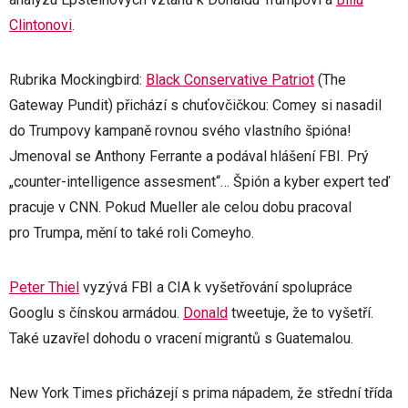
Clintonovi
.
Rubrika Mockingbird:
Black Conservative Patriot
(The
Gateway Pundit) přichází s chuťovčičkou: Comey si nasadil
do Trumpovy kampaně rovnou svého vlastního špióna!
Jmenoval se Anthony Ferrante a podával hlášení FBI. Prý
„counter-intelligence assesment“… Špión a kyber expert teď
pracuje v CNN. Pokud Mueller ale celou dobu pracoval
pro Trumpa, mění to také roli Comeyho.
Peter Thiel
vyzývá FBI a CIA k vyšetřování spolupráce
Googlu s čínskou armádou.
Donald
tweetuje, že to vyšetří.
Také uzavřel dohodu o vracení migrantů s Guatemalou.
New York Times přicházejí s prima nápadem, že střední třída