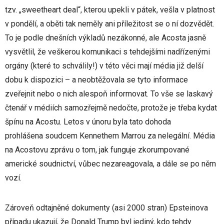
tzv. „sweetheart deal“, kterou upekli v pátek, vešla v platnost
v pondělí, a oběti tak neměly ani příležitost se o ní dozvědět.
To je podle dnešních výkladů nezákonné, ale Acosta jasně
vysvětlil, že veškerou komunikaci s tehdejšími nadřízenými
orgány (které to schválily!) v této věci mají média již delší
dobu k dispozici – a neobtěžovala se tyto informace
zveřejnit nebo o nich alespoň informovat. To vše se laskavý
čtenář v médiích samozřejmě nedočte, protože je třeba kydat
špínu na Acostu. Letos v únoru byla tato dohoda
prohlášena soudcem Kennethem Marrou za nelegální. Média
na Acostovu zprávu o tom, jak funguje zkorumpované
americké soudnictví, vůbec nezareagovala, a dále se po něm
vozí.
Zároveň odtajněné dokumenty (asi 2000 stran) Epsteinova
případu ukazují, že Donald Trump byl jediný, kdo tehdy