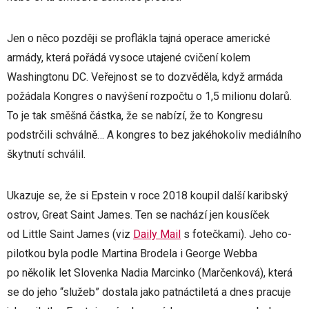
Jen o něco později se proflákla tajná operace americké
armády, která pořádá vysoce utajené cvičení kolem
Washingtonu DC. Veřejnost se to dozvěděla, když armáda
požádala Kongres o navýšení rozpočtu o 1,5 milionu dolarů.
To je tak směšná částka, že se nabízí, že to Kongresu
podstrčili schválně… A kongres to bez jakéhokoliv mediálního
škytnutí schválil.
Ukazuje se, že si Epstein v roce 2018 koupil další karibský
ostrov, Great Saint James. Ten se nachází jen kousíček
od Little Saint James (viz
Daily Mail
s fotečkami). Jeho co-
pilotkou byla podle Martina Brodela i George Webba
po několik let Slovenka Nadia Marcinko (Marčenková), která
se do jeho “služeb” dostala jako patnáctiletá a dnes pracuje