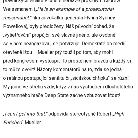
právnických vlčáků v čele s neblaze proslulým Andrew
Weissmanem („
He is an example of a prosecutorial
misconduct,“
říká advokátka generála Flynna Sydney
Powellová), byly předloženy. Náš původní dohad, že
„vyšetřování“ propůjčil své slavné jméno, ale osobně
se v něm neangažoval, se potvrzuje. Demokraté do médií
otevřeně lžou – Mueller prý toužil po tom, aby mohl
před kongresem vystoupit. To prostě není pravda a každý si
to může ověřit! Názory komentátorů na to, zda se jedná
o reálnou postupující senilitu či „sicilskou chřipku“ se různí.
My jsme ve střehu vždy, když v nás vystoupení dlouholetého
významného hráče Deep State začne vzbuzovat lítost!
„
I can’t get into that,“
odpovídá stereotypně Robert „
High
Enriched
“ Mueller