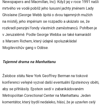
Newspapers and Macmillan, Inc). Když jej v roce 1991 našli
mrtvého ve vodě poblíž jeho luxusní jachty jménem Lady
Ghislaine (George Webb špitá o dvou tajemných mužích
na místě), jeho impérium se rozpadlo a ukázalo se, že
rozkradl penzijní fondy vlastních zaměstnanců. Pohřben je
v Jeruzalémě. Podle George Webba se také kamarádil
s Marcem Richem, který údajně spoluzakládal
Mogilevichův gang v Oděse.
Tajemné drama na Manhattanu
Žalobce státu New York Geoffrey Berman na tiskové
konferenci veřejně vyzval další eventuální Epsteinovy oběti,
aby se přihlásily. Epstein sedí v zabarikádovaném
Metropolitan Corectional Center na Manhattanu. Jeden
komentátor, který bydlí nedaleko, hlásí, že je uzavřen celý