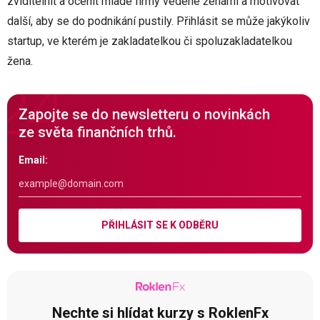
zviditelnit a ocenit mladé firmy vedené ženami a motivovat
další, aby se do podnikání pustily. Přihlásit se může jakýkoliv
startup, ve kterém je zakladatelkou či spoluzakladatelkou
žena.
Zapojte se do newsletteru o novinkách
ze světa finančních trhů.
Email:
PŘIHLÁSIT SE K ODBĚRU
Nechte si hlídat kurzy s RoklenFx