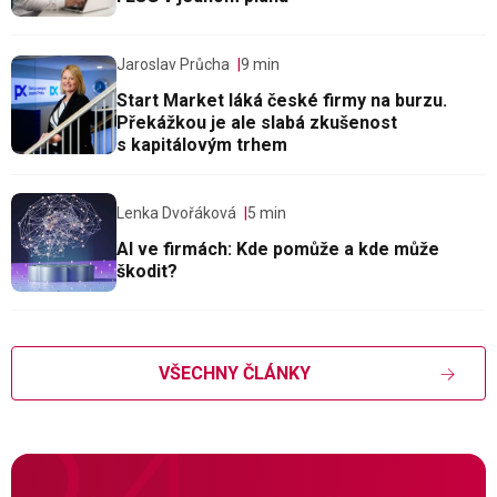
Jaroslav Průcha
9 min
Start Market láká české firmy na burzu.
Překážkou je ale slabá zkušenost
s kapitálovým trhem
Lenka Dvořáková
5 min
AI ve firmách: Kde pomůže a kde může
škodit?
VŠECHNY ČLÁNKY