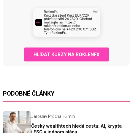
HLÍDAT KURZY NA ROKLENFX
PODOBNÉ ČLÁNKY
Jaroslav Průcha
6 min
Český wealthtech hledá cestu: AI, krypta
i ESG v jednom plánu