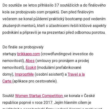
Do soutěže se letos přihlásilo 37 soutěžících a do finálového
kola se probojovalo osm projektů. Den před finálovým
večerem se konal půldenní praktický bootcamp pod vedením
zkušených mentorů, kteří s účastnicemi řešili klíčové aspekty
podnikání a připravili je na prezentaci před odbornou porotou.
Do finále se probojovaly
startupy
brikkapp.com
(crowdfundingové investice do
nemovitostí),
Abes
(smlouvy pro pronájem a prodej
nemovitostí),
Ecokit
(modulární prefabrikované
domy),
ImproptMe
(osobní asistent) a
Travel a la
Carte
(aplikace pro cestovatele).
Soutěž
Women Startup Competition
se konala v České
republice poprvé v roce 2017. Jejím hlavním cílem je