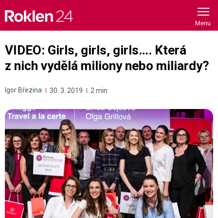
Skip
to
content
VIDEO: Girls, girls, girls…. Která
z nich vydělá miliony nebo miliardy?
Igor Březina
30. 3. 2019
2 min