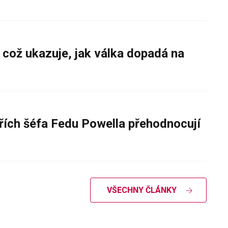
 což ukazuje, jak válka dopadá na
řích šéfa Fedu Powella přehodnocují
VŠECHNY ČLÁNKY