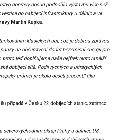
erstvo dopravy dosud podpořilo výstavbu více než
vestice do nabíjecí infrastruktury u dálnic a ve
ravy Martin Kupka
.
 tankováním klasických aut, což je dobrou zprávou
 pauzy na občerstvení dodat bezemisní energii pro
h proto teď doplňujeme naše nejfrekventovanější
ské dobíjecí sítě. Podíl rychlých a ultrarychlých
ropský průměr je okolo deseti procent,“ říká
ilů připadá v Česku 22 dobíjecích stanic, zatímco
a severovýchodním okraji Prahy u dálnice D8.
omobilem a dosavadní trojice dobíjecích stanic