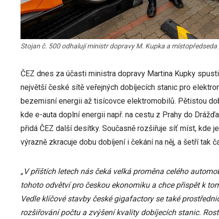
Stojan č. 500 odhalují ministr dopravy M. Kupka a místopředseda
ČEZ dnes za účasti ministra dopravy Martina Kupky spustil
největší české sítě veřejných dobíjecích stanic pro elekt
bezemisní energii až tisícovce elektromobilů. Pětistou do
kde e-auta doplní energii např. na cestu z Prahy do Drážďa
přidá ČEZ další desítky. Současně rozšiřuje síť míst, kde j
výrazně zkracuje dobu dobíjení i čekání na něj, a šetří tak ča
„V příštích letech nás čeká velká proměna celého automob
tohoto odvětví pro českou ekonomiku a chce přispět k tom
Vedle klíčové stavby české gigafactory se také prostředn
rozšiřování počtu a zvýšení kvality dobíjecích stanic. Rost