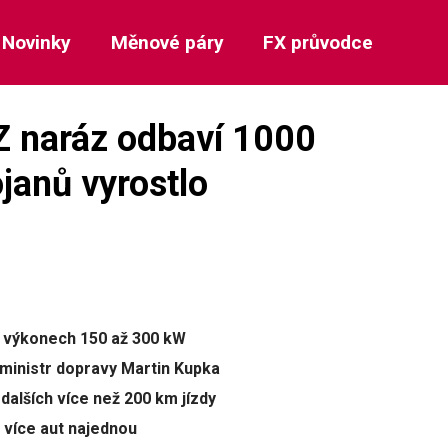
Novinky
Měnové páry
FX průvodce
Z naráz odbaví 1000
janů vyrostlo
o výkonech 150 až 300 kW
y ministr dopravy Martin Kupka
dalších více než 200 km jízdy
a více aut najednou