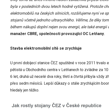
byla v posledních dvou letech hodně vytížená. Protože c
elektromobilů na českých silnicích, rozšiřujeme nyní ve s
stojanů včetně jednoho ultrarychlého. Věříme, že díky tom
během nákupů doplní nejen svou energii, ale také energii 
manažer CBRE, společnosti provozující OC Letňany
.
Stavba elektromobilní sítě se zrychluje
U první dobíjecí stanice ČEZ spuštěné v roce 2011 trvalo e
pětistá u Obchodního centra v Letňanech to zvládne za 10 
6 let, druhá už necelé dva roky, třetí a čtvrtá přibyla vždy 
přes sedm měsíců. Lepší důkazy o stále zrychlujícím boom
hledaly jen těžko.