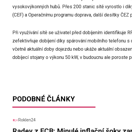
vysokovýkonných hubů. Přes 200 stanic sítě vyrostlo i dí
(CEF) a Operačnímu programu doprava, další desítky ČEZ po
Při využívání sítě se uživatel před dobíjením identifikuj
zefektivňuje dobíjení díky spárování mobilního telefonu s d
včetně aktuální doby dojezdu nebo ukáže aktuální obsazen
dobíjecí stojany o výkonu 50 kW, v budoucnu ale poroste pr
PODOBNÉ ČLÁNKY
Roklen24
Radev z ECB: Minulé inflační šoky za