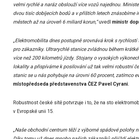
velmi rychlé a naráz obslouží více vozů najednou. Minist
dvou tisíc dobíjecích bodů a v příštích letech znásobíme in
městech až na úroveň 6 miliard korun,“
uvedl
ministr dop
„Elektromobilita dnes postupně srovnává krok s rychlostí
pro zákazníky. Ultrarychlé stanice zvládnou během krátké
více než 200 kilometrů jízdy. Stojany o vysokých výkonec
lokality a přispíváme k posilování už tak velmi robustní če
stanic se u nás pohybuje na úrovni 60 procent, zatímco ev
místopředseda představenstva ČEZ Pavel Cyrani
.
Robustnost české sítě potvrzuje i to, že na sto elektromob
v Evropské unii 15.
„Naše obchodní centrum těží z výborné spádové polohy n
Díky tomu už dnes mnoho našich zákazníků přijíždí elektr