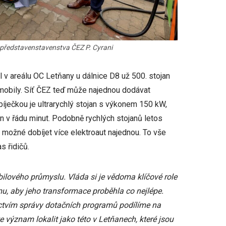
 představenstavenstva ČEZ P. Cyrani
 v areálu OC Letňany u dálnice D8 už 500. stojan
romobily. Síť ČEZ teď může najednou dodávat
bíječkou je ultrarychlý stojan s výkonem 150 kW,
n v řádu minut. Podobně rychlých stojanů letos
e možné dobíjet více elektroaut najednou. To vše
s řidičů.
ilového průmyslu. Vláda si je vědoma klíčové role
u, aby jeho transformace proběhla co nejlépe.
ictvím správy dotačních programů podílíme na
e význam lokalit jako této v Letňanech, které jsou