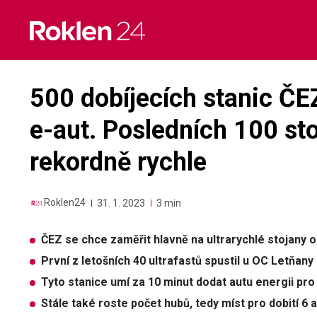
Skip
to
content
500 dobíjecích stanic ČE
e-aut. Posledních 100 sto
rekordně rychle
Roklen24
31. 1. 2023
3 min
ČEZ se chce zaměřit hlavně na ultrarychlé stojany 
První z letošních 40 ultrafastů spustil u OC Letňan
Tyto stanice umí za 10 minut dodat autu energii pro 
Stále také roste počet hubů, tedy míst pro dobití 6 