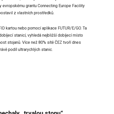
ky evropskému grantu Connecting Europe Facility
stavil z vlastních prostředků.
e RFID kartou nebo pomocí aplikace FUTUR/E/GO. Ta
obíjecí stanicí, vyhledá nejbližší dobíjecí místo
ost stojanů. Více než 80% sítě ČEZ tvoří dnes
ávě podíl ultrarychlých stanic.
nechaly „trvalou stopu“.