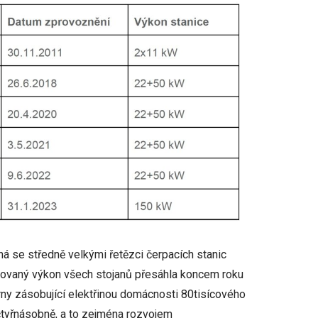
ná se středně velkými řetězci čerpacích stanic
talovaný výkon všech stojanů přesáhla koncem roku
árny zásobující elektřinou domácnosti 80tisícového
čtyřnásobně, a to zejména rozvojem