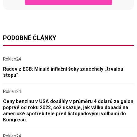
PODOBNÉ ČLÁNKY
Roklen24
Radev z ECB: Minulé inflační šoky zanechaly „trvalou
stopu“.
Roklen24
Ceny benzinu v USA dosáhly v průměru 4 dolarů za galon
poprvé od roku 2022, což ukazuje, jak válka dopadá na
americké spotřebitele před listopadovými volbami do
Kongresu.
Roklen24