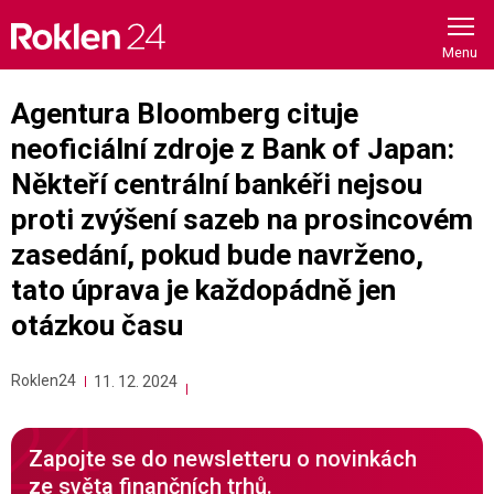
Skip
to
content
Agentura Bloomberg cituje
neoficiální zdroje z Bank of Japan:
Někteří centrální bankéři nejsou
proti zvýšení sazeb na prosincovém
zasedání, pokud bude navrženo,
tato úprava je každopádně jen
otázkou času
Roklen24
11. 12. 2024
Zapojte se do newsletteru o novinkách
ze světa finančních trhů.