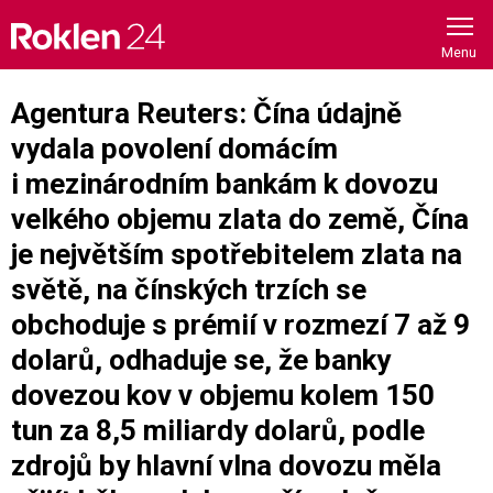
Skip
to
content
Agentura Reuters: Čína údajně
vydala povolení domácím
i mezinárodním bankám k dovozu
velkého objemu zlata do země, Čína
je největším spotřebitelem zlata na
světě, na čínských trzích se
obchoduje s prémií v rozmezí 7 až 9
dolarů, odhaduje se, že banky
dovezou kov v objemu kolem 150
tun za 8,5 miliardy dolarů, podle
zdrojů by hlavní vlna dovozu měla