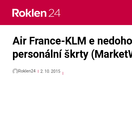
Skip
to
content
Air France-KLM e nedoho
personální škrty (Market
Roklen24
2. 10. 2015