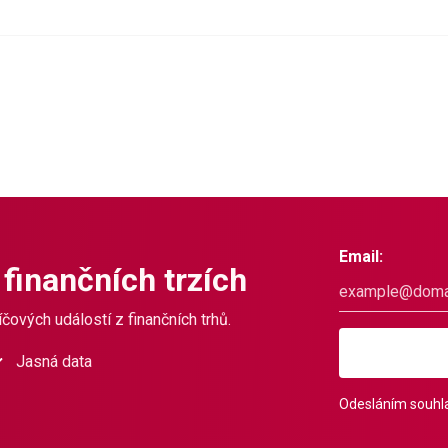
Email:
 finančních trzích
čových událostí z finančních trhů.
Jasná data
Odesláním souhla