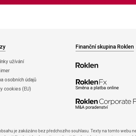
zy
Finanční skupina Roklen
nky užívání
aimer
na osobních údajů
y cookies (EU)
í obsahu je zakázáno bez předchozího souhlasu. Texty na tomto webu nes