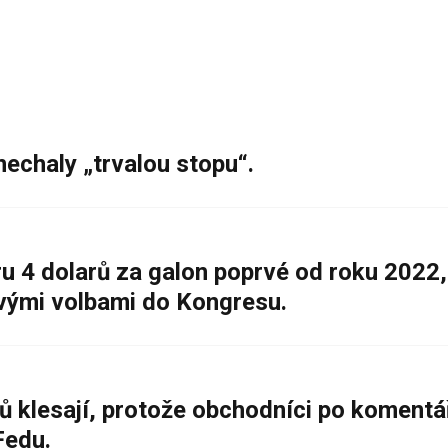
nechaly „trvalou stopu“.
 4 dolarů za galon poprvé od roku 2022,
ovými volbami do Kongresu.
ů klesají, protože obchodníci po komentá
Fedu.