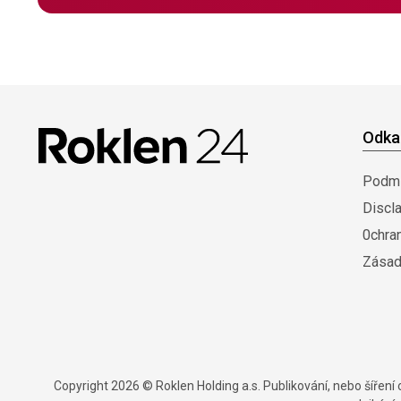
Odka
Podmí
Discl
0chra
Zásad
Copyright 2026 © Roklen Holding a.s. Publikování, nebo šířen