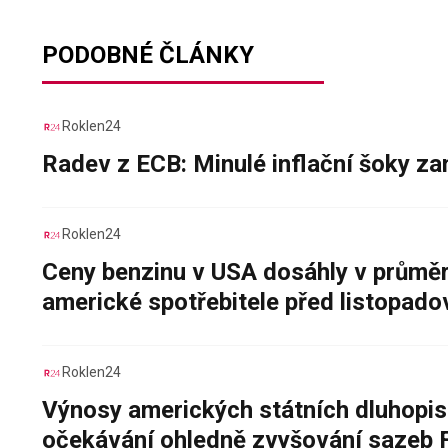
PODOBNÉ ČLÁNKY
Roklen24
Radev z ECB: Minulé inflační šoky za
Roklen24
Ceny benzinu v USA dosáhly v průměru
americké spotřebitele před listopad
Roklen24
Výnosy amerických státních dluhopis
očekávání ohledně zvyšování sazeb 