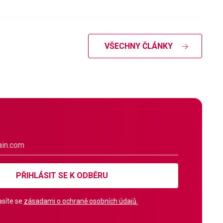
VŠECHNY ČLÁNKY
PŘIHLÁSIT SE K ODBĚRU
síte se
zásadami o ochraně osobních údajů.