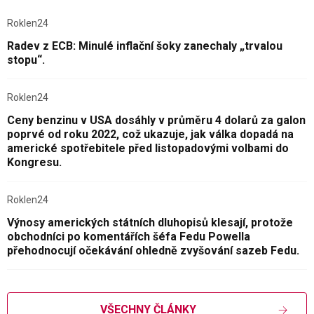
Roklen24
Radev z ECB: Minulé inflační šoky zanechaly „trvalou
stopu“.
Roklen24
Ceny benzinu v USA dosáhly v průměru 4 dolarů za galon
poprvé od roku 2022, což ukazuje, jak válka dopadá na
americké spotřebitele před listopadovými volbami do
Kongresu.
Roklen24
Výnosy amerických státních dluhopisů klesají, protože
obchodníci po komentářích šéfa Fedu Powella
přehodnocují očekávání ohledně zvyšování sazeb Fedu.
VŠECHNY ČLÁNKY