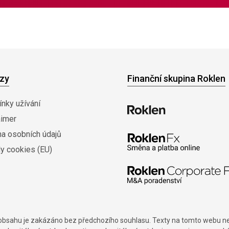
zy
Finanční skupina Roklen
nky užívání
aimer
na osobních údajů
y cookies (EU)
í obsahu je zakázáno bez předchozího souhlasu. Texty na tomto webu nes