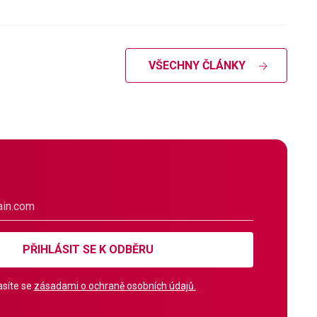
VŠECHNY ČLÁNKY
PŘIHLÁSIT SE K ODBĚRU
síte se
zásadami o ochraně osobních údajů.