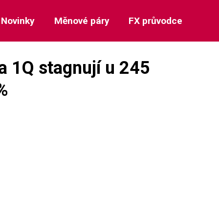
Novinky
Měnové páry
FX průvodce
a 1Q stagnují u 245
 %