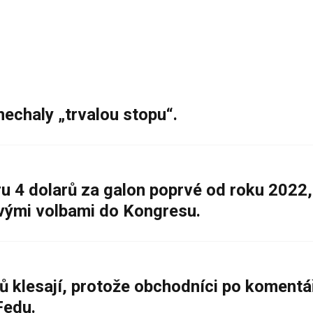
nechaly „trvalou stopu“.
 4 dolarů za galon poprvé od roku 2022,
ovými volbami do Kongresu.
ů klesají, protože obchodníci po komentá
Fedu.