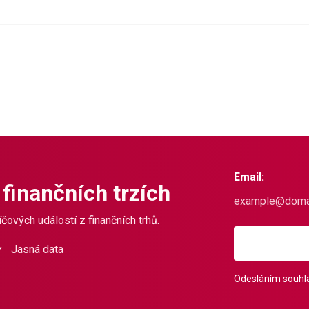
Email:
 finančních trzích
čových událostí z finančních trhů.
Jasná data
Odesláním souhla