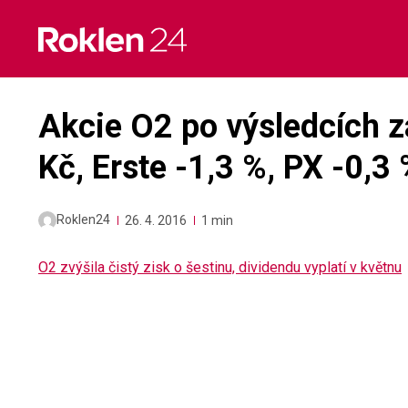
Skip
to
content
Akcie O2 po výsledcích z
Kč, Erste -1,3 %, PX -0,3
Roklen24
26. 4. 2016
1 min
O2 zvýšila čistý zisk o šestinu, dividendu vyplatí v květnu