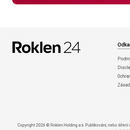
Odka
Podmí
Discl
0chra
Zásad
Copyright 2026 © Roklen Holding a.s. Publikování, nebo šířen