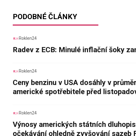
PODOBNÉ ČLÁNKY
Roklen24
Radev z ECB: Minulé inflační šoky za
Roklen24
Ceny benzinu v USA dosáhly v průměru
americké spotřebitele před listopad
Roklen24
Výnosy amerických státních dluhopis
očekávání ohledně zvyšování sazeb 