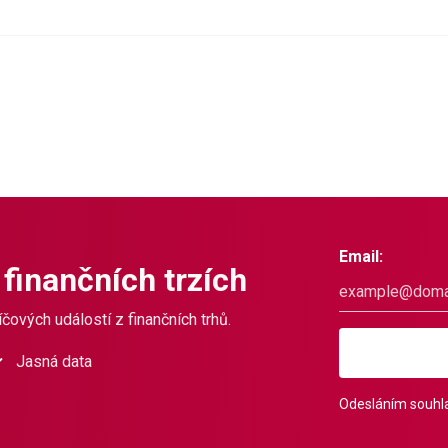
Email:
 finančních trzích
čových událostí z finančních trhů.
Jasná data
Odesláním souhla