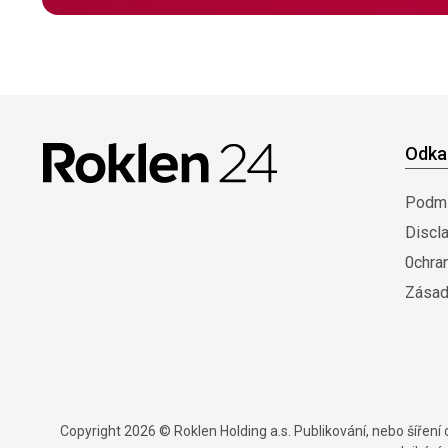
Odka
Podmí
Discl
0chra
Zásad
Copyright 2026 © Roklen Holding a.s. Publikování, nebo šířen