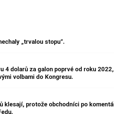
nechaly „trvalou stopu“.
 4 dolarů za galon poprvé od roku 2022,
ovými volbami do Kongresu.
ů klesají, protože obchodníci po komentá
Fedu.