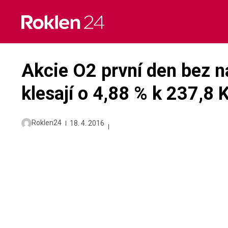
Skip
to
content
Akcie O2 první den bez n
klesají o 4,88 % k 237,8 
Roklen24
18. 4. 2016