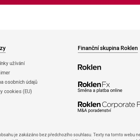
zy
Finanční skupina Roklen
nky užívání
aimer
na osobních údajů
y cookies (EU)
í obsahu je zakázáno bez předchozího souhlasu. Texty na tomto webu nes