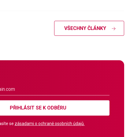
VŠECHNY ČLÁNKY
PŘIHLÁSIT SE K ODBĚRU
síte se
zásadami o ochraně osobních údajů.