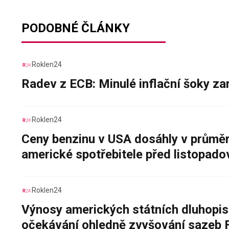
PODOBNÉ ČLÁNKY
Roklen24
Radev z ECB: Minulé inflační šoky za
Roklen24
Ceny benzinu v USA dosáhly v průměru
americké spotřebitele před listopad
Roklen24
Výnosy amerických státních dluhopis
očekávání ohledně zvyšování sazeb 