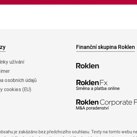
zy
Finanční skupina Roklen
nky užívání
aimer
na osobních údajů
y cookies (EU)
í obsahu je zakázáno bez předchozího souhlasu. Texty na tomto webu nes