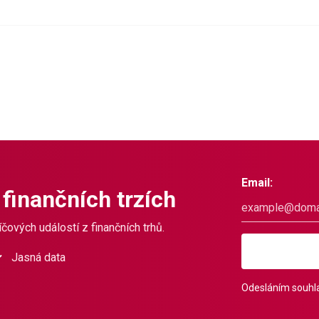
Email:
 finančních trzích
čových událostí z finančních trhů.
Jasná data
Odesláním souhla