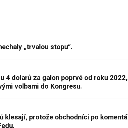
nechaly „trvalou stopu“.
 4 dolarů za galon poprvé od roku 2022,
ovými volbami do Kongresu.
ů klesají, protože obchodníci po komentá
Fedu.