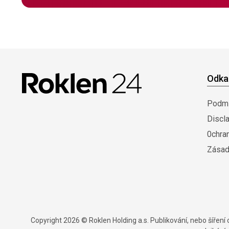
Odka
Podmí
Discl
0chra
Zásad
Copyright 2026 © Roklen Holding a.s. Publikování, nebo šířen