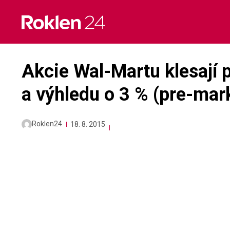
Skip
to
content
Akcie Wal-Martu klesají 
a výhledu o 3 % (pre-mar
Roklen24
18. 8. 2015