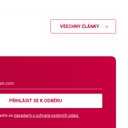
VŠECHNY ČLÁNKY
PŘIHLÁSIT SE K ODBĚRU
síte se
zásadami o ochraně osobních údajů.