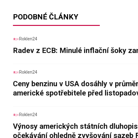
PODOBNÉ ČLÁNKY
Roklen24
Radev z ECB: Minulé inflační šoky za
Roklen24
Ceny benzinu v USA dosáhly v průměru
americké spotřebitele před listopad
Roklen24
Výnosy amerických státních dluhopis
očekávání ohledně zvyšování sazeb 