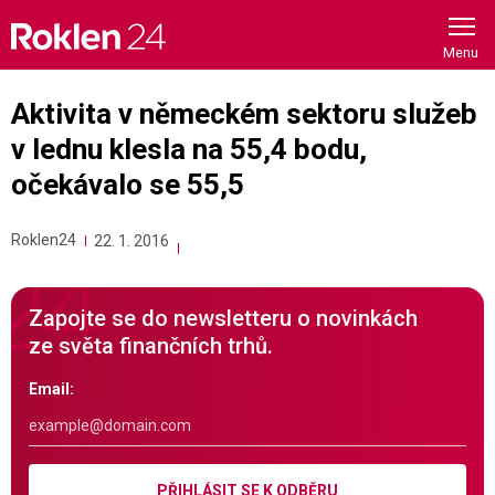
Skip
to
content
Aktivita v německém sektoru služeb
v lednu klesla na 55,4 bodu,
očekávalo se 55,5
Roklen24
22. 1. 2016
Zapojte se do newsletteru o novinkách
ze světa finančních trhů.
Email:
PŘIHLÁSIT SE K ODBĚRU