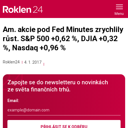
Skip
to
content
Am. akcie pod Fed Minutes zrychlily
růst. S&P 500 +0,62 %, DJIA +0,32
%, Nasdaq +0,96 %
Roklen24
4. 1. 2017
Zapojte se do newsletteru o novinkách
ze světa finančních trhů.
Email:
PŘIHLÁSIT SE K ODBĚRU