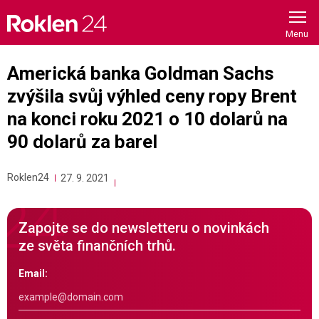
Skip
to
content
Americká banka Goldman Sachs
zvýšila svůj výhled ceny ropy Brent
na konci roku 2021 o 10 dolarů na
90 dolarů za barel
Roklen24
27. 9. 2021
Zapojte se do newsletteru o novinkách
ze světa finančních trhů.
Email: