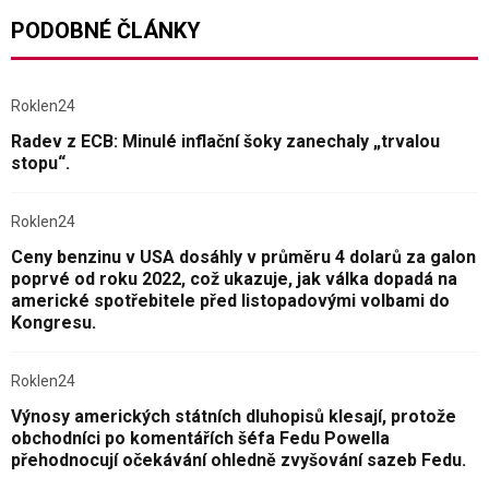
PODOBNÉ ČLÁNKY
Roklen24
Radev z ECB: Minulé inflační šoky zanechaly „trvalou
stopu“.
Roklen24
Ceny benzinu v USA dosáhly v průměru 4 dolarů za galon
poprvé od roku 2022, což ukazuje, jak válka dopadá na
americké spotřebitele před listopadovými volbami do
Kongresu.
Roklen24
Výnosy amerických státních dluhopisů klesají, protože
obchodníci po komentářích šéfa Fedu Powella
přehodnocují očekávání ohledně zvyšování sazeb Fedu.