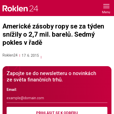
Skip
to
content
Americké zásoby ropy se za týden
snížily o 2,7 mil. barelů. Sedmý
pokles v řadě
Roklen24
17. 6. 2015
Zapojte se do newsletteru o novinkách
ze světa finančních trhů.
Email:
PŘIHLÁSIT SE K ODBĚRU