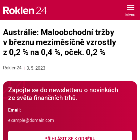
Skip
to
content
Austrálie: Maloobchodní tržby
v březnu meziměsíčně vzrostly
z 0,2 % na 0,4 %, oček. 0,2 %
Roklen24
3. 5. 2023
Zapojte se do newsletteru o novinkách
ze světa finančních trhů.
Email:
PŘIHLÁSIT SE K ODBĚRU