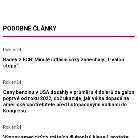
PODOBNÉ ČLÁNKY
Roklen24
Radev z ECB: Minulé inflační šoky zanechaly „trvalou
stopu“.
Roklen24
Ceny benzinu v USA dosáhly v průměru 4 dolarů za galon
poprvé od roku 2022, což ukazuje, jak válka dopadá na
americké spotřebitele před listopadovými volbami do
Kongresu.
Roklen24
Výnosy amerických státních dluhopisů klesají, protože