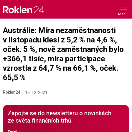
Skip
to
content
Austrálie: Míra nezaměstnanosti
v listopadu klesl z 5,2 % na 4,6 %,
oček. 5 %, nově zaměstnaných bylo
+366,1 tisíc, míra participace
vzrostla z 64,7 % na 66,1 %, oček.
65,5 %
Roklen24
16. 12. 2021
Zapojte se do newsletteru o novinkách
ze světa finančních trhů.