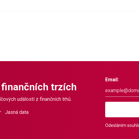
Email:
 finančních trzích
čových událostí z finančních trhů.
Jasná data
Odesláním souhla