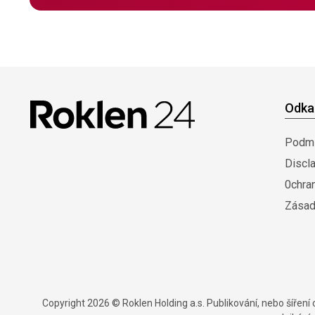
Odka
Podmí
Discl
0chra
Zásad
Copyright 2026 © Roklen Holding a.s. Publikování, nebo šířen