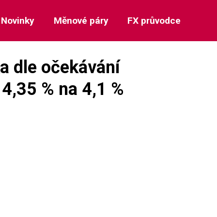
Novinky
Měnové páry
FX průvodce
ka dle očekávání
 4,35 % na 4,1 %