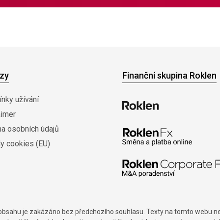
zy
Finanční skupina Roklen
nky užívání
aimer
na osobních údajů
y cookies (EU)
í obsahu je zakázáno bez předchozího souhlasu. Texty na tomto webu nes