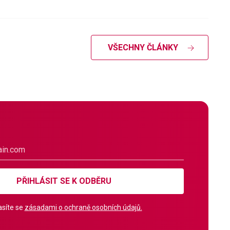
VŠECHNY ČLÁNKY
PŘIHLÁSIT SE K ODBĚRU
síte se
zásadami o ochraně osobních údajů.