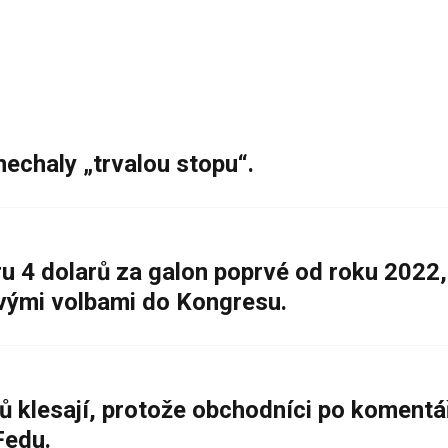
nechaly „trvalou stopu“.
 4 dolarů za galon poprvé od roku 2022,
ovými volbami do Kongresu.
ů klesají, protože obchodníci po komentá
Fedu.