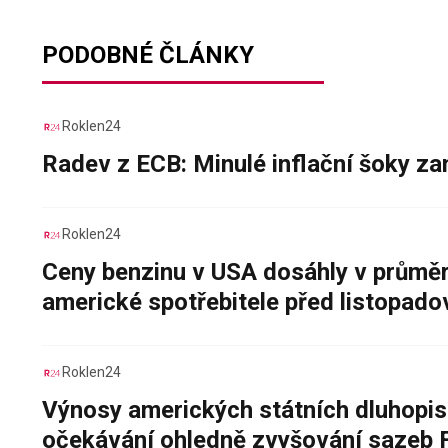
PODOBNÉ ČLÁNKY
Roklen24
Radev z ECB: Minulé inflační šoky za
Roklen24
Ceny benzinu v USA dosáhly v průměru
americké spotřebitele před listopad
Roklen24
Výnosy amerických státních dluhopis
očekávání ohledně zvyšování sazeb 