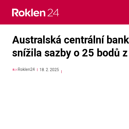
Skip
to
content
Australská centrální ban
snížila sazby o 25 bodů z
Roklen24
18. 2. 2025