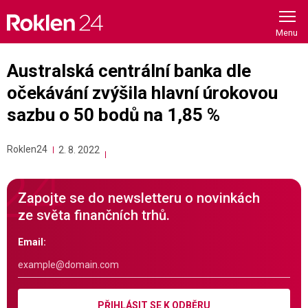
Skip
to
content
Australská centrální banka dle
očekávání zvýšila hlavní úrokovou
sazbu o 50 bodů na 1,85 %
Roklen24
2. 8. 2022
Zapojte se do newsletteru o novinkách
ze světa finančních trhů.
Email:
PŘIHLÁSIT SE K ODBĚRU