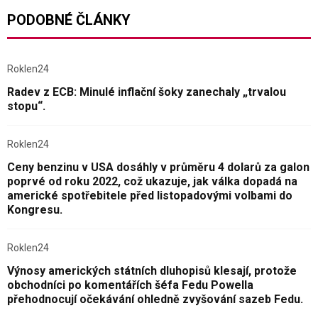
PODOBNÉ ČLÁNKY
Roklen24
Radev z ECB: Minulé inflační šoky zanechaly „trvalou
stopu“.
Roklen24
Ceny benzinu v USA dosáhly v průměru 4 dolarů za galon
poprvé od roku 2022, což ukazuje, jak válka dopadá na
americké spotřebitele před listopadovými volbami do
Kongresu.
Roklen24
Výnosy amerických státních dluhopisů klesají, protože
obchodníci po komentářích šéfa Fedu Powella
přehodnocují očekávání ohledně zvyšování sazeb Fedu.