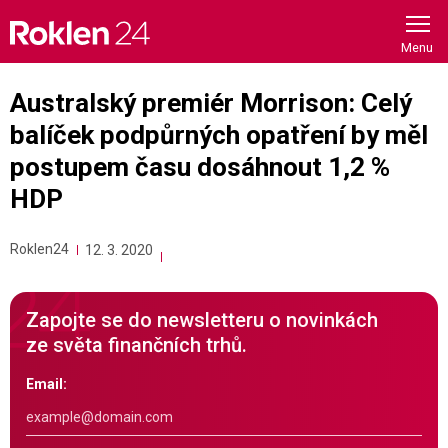
Skip
to
content
Australský premiér Morrison: Celý
balíček podpůrných opatření by měl
postupem času dosáhnout 1,2 %
HDP
Roklen24
12. 3. 2020
Zapojte se do newsletteru o novinkách
ze světa finančních trhů.
Email: