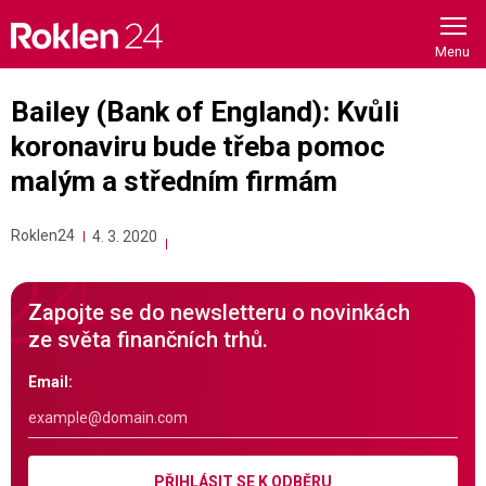
Skip
to
content
Bailey (Bank of England): Kvůli
koronaviru bude třeba pomoc
malým a středním firmám
Roklen24
4. 3. 2020
Zapojte se do newsletteru o novinkách
ze světa finančních trhů.
Email:
PŘIHLÁSIT SE K ODBĚRU