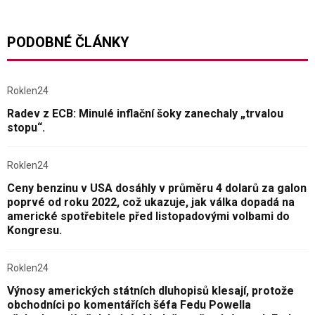
PODOBNÉ ČLÁNKY
Roklen24
Radev z ECB: Minulé inflační šoky zanechaly „trvalou
stopu“.
Roklen24
Ceny benzinu v USA dosáhly v průměru 4 dolarů za galon
poprvé od roku 2022, což ukazuje, jak válka dopadá na
americké spotřebitele před listopadovými volbami do
Kongresu.
Roklen24
Výnosy amerických státních dluhopisů klesají, protože
obchodníci po komentářích šéfa Fedu Powella