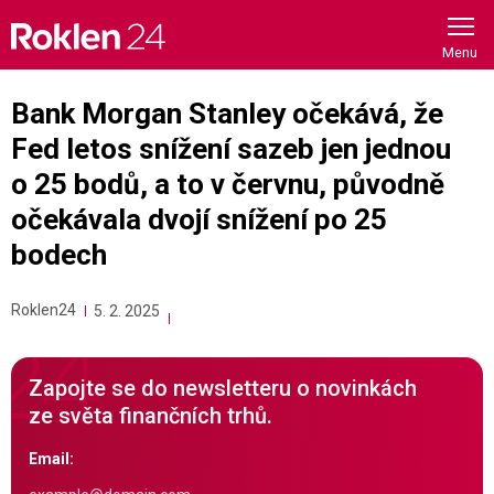
Skip
to
content
Bank Morgan Stanley očekává, že
Fed letos snížení sazeb jen jednou
o 25 bodů, a to v červnu, původně
očekávala dvojí snížení po 25
bodech
Roklen24
5. 2. 2025
Zapojte se do newsletteru o novinkách
ze světa finančních trhů.
Email: