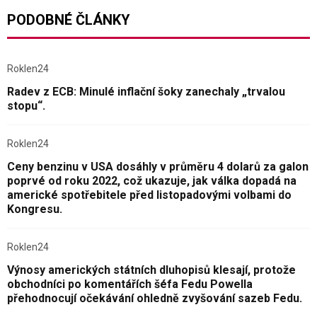
PODOBNÉ ČLÁNKY
Roklen24
Radev z ECB: Minulé inflační šoky zanechaly „trvalou
stopu“.
Roklen24
Ceny benzinu v USA dosáhly v průměru 4 dolarů za galon
poprvé od roku 2022, což ukazuje, jak válka dopadá na
americké spotřebitele před listopadovými volbami do
Kongresu.
Roklen24
Výnosy amerických státních dluhopisů klesají, protože
obchodníci po komentářích šéfa Fedu Powella
přehodnocují očekávání ohledně zvyšování sazeb Fedu.