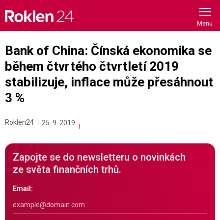
Skip
to
content
Bank of China: Čínská ekonomika se
během čtvrtého čtvrtletí 2019
stabilizuje, inflace může přesáhnout
3 %
Roklen24
25. 9. 2019
Zapojte se do newsletteru o novinkách
ze světa finančních trhů.
Email: