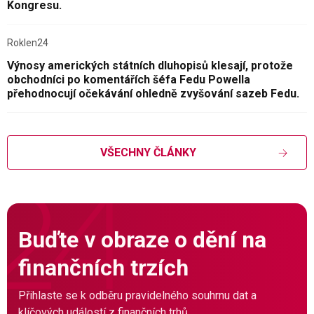
Kongresu.
Roklen24
Výnosy amerických státních dluhopisů klesají, protože
obchodníci po komentářích šéfa Fedu Powella
přehodnocují očekávání ohledně zvyšování sazeb Fedu.
VŠECHNY ČLÁNKY
Buďte v obraze o dění na
finančních trzích
Přihlaste se k odběru pravidelného souhrnu dat a
klíčových událostí z finančních trhů.