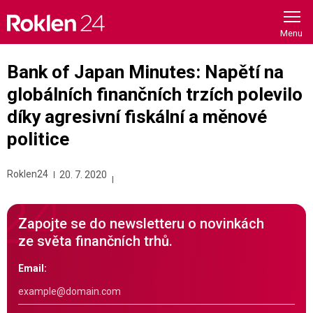
Skip
to
content
Bank of Japan Minutes: Napětí na
globálních finančních trzích polevilo
díky agresivní fiskální a měnové
politice
Roklen24
20. 7. 2020
Zapojte se do newsletteru o novinkách
ze světa finančních trhů.
Email: