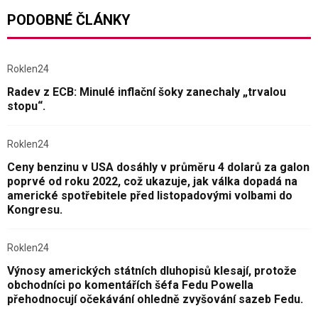
PODOBNÉ ČLÁNKY
Roklen24
Radev z ECB: Minulé inflační šoky zanechaly „trvalou
stopu“.
Roklen24
Ceny benzinu v USA dosáhly v průměru 4 dolarů za galon
poprvé od roku 2022, což ukazuje, jak válka dopadá na
americké spotřebitele před listopadovými volbami do
Kongresu.
Roklen24
Výnosy amerických státních dluhopisů klesají, protože
obchodníci po komentářích šéfa Fedu Powella
přehodnocují očekávání ohledně zvyšování sazeb Fedu.