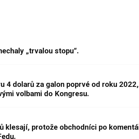
nechaly „trvalou stopu“.
 4 dolarů za galon poprvé od roku 2022,
ovými volbami do Kongresu.
ů klesají, protože obchodníci po komentá
Fedu.