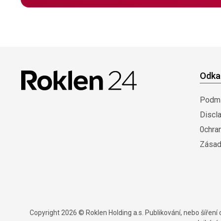
Odka
Podmí
Discl
0chra
Zásad
Copyright 2026 © Roklen Holding a.s. Publikování, nebo šířen