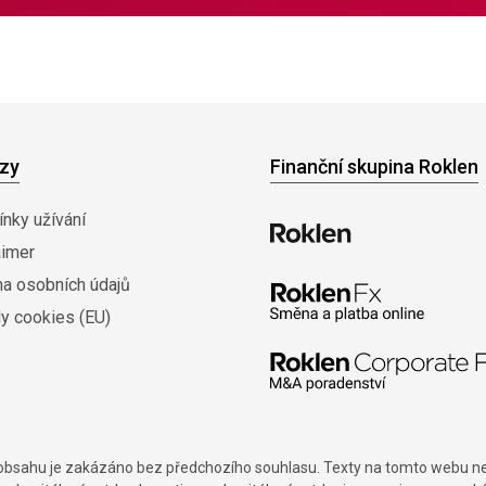
zy
Finanční skupina Roklen
nky užívání
aimer
na osobních údajů
y cookies (EU)
í obsahu je zakázáno bez předchozího souhlasu. Texty na tomto webu nes