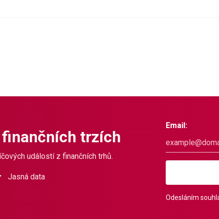
Email:
 finančních trzích
čových událostí z finančních trhů.
Jasná data
Odesláním souhla