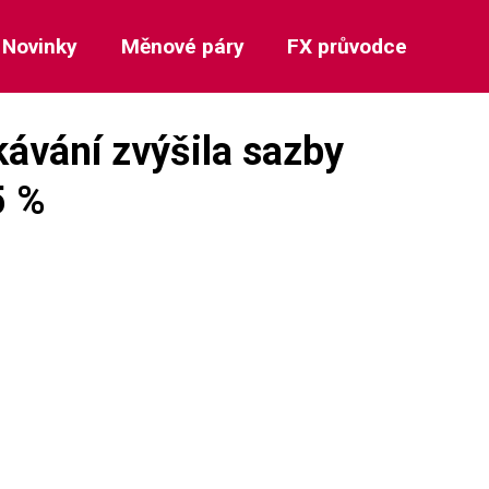
Novinky
Měnové páry
FX průvodce
ávání zvýšila sazby
5 %