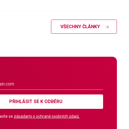
VŠECHNY ČLÁNKY
PŘIHLÁSIT SE K ODBĚRU
síte se
zásadami o ochraně osobních údajů.