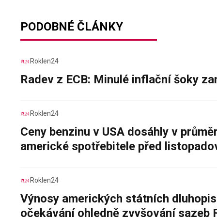
PODOBNÉ ČLÁNKY
Roklen24
Radev z ECB: Minulé inflační šoky za
Roklen24
Ceny benzinu v USA dosáhly v průměru
americké spotřebitele před listopad
Roklen24
Výnosy amerických státních dluhopis
očekávání ohledně zvyšování sazeb 