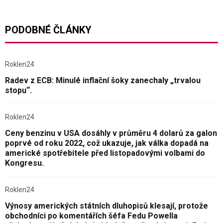
PODOBNÉ ČLÁNKY
Roklen24
Radev z ECB: Minulé inflační šoky zanechaly „trvalou
stopu“.
Roklen24
Ceny benzinu v USA dosáhly v průměru 4 dolarů za galon
poprvé od roku 2022, což ukazuje, jak válka dopadá na
americké spotřebitele před listopadovými volbami do
Kongresu.
Roklen24
Výnosy amerických státních dluhopisů klesají, protože
obchodníci po komentářích šéfa Fedu Powella