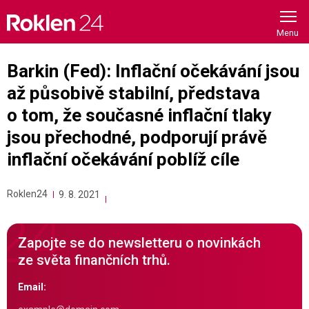
Skip
to
content
Barkin (Fed): Inflační očekávání jsou
až působivě stabilní, představa
o tom, že současné inflační tlaky
jsou přechodné, podporují právě
inflační očekávání poblíž cíle
Roklen24
9. 8. 2021
Zapojte se do newsletteru o novinkách
ze světa finančních trhů.
Email: