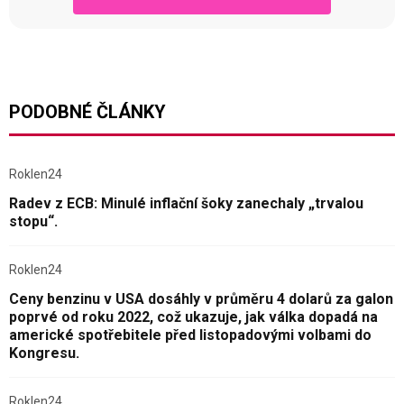
PODOBNÉ ČLÁNKY
Roklen24
Radev z ECB: Minulé inflační šoky zanechaly „trvalou
stopu“.
Roklen24
Ceny benzinu v USA dosáhly v průměru 4 dolarů za galon
poprvé od roku 2022, což ukazuje, jak válka dopadá na
americké spotřebitele před listopadovými volbami do
Kongresu.
Roklen24