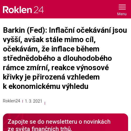
Skip
to
content
Barkin (Fed): Inflační očekávání jsou
vyšší, avšak stále mimo cíl,
očekávám, že inflace během
střednědobého a dlouhodobého
rámce zmírní, reakce výnosové
křivky je přirozená vzhledem
k ekonomickému výhledu
Roklen24
1. 3. 2021
Zapojte se do newsletteru o novinkách
ze světa finančních trhů.